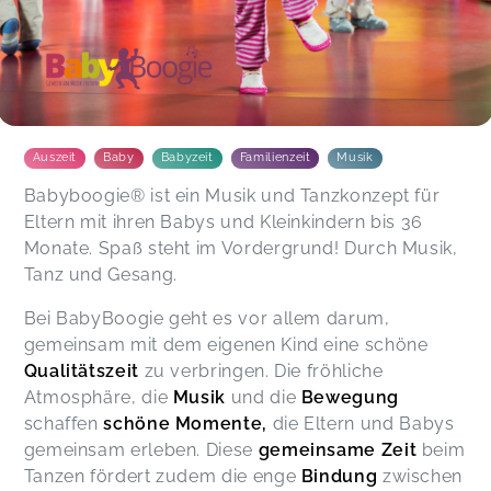
❤️❤️❤️
Elena,
Dec 18
Der Kurs hat sehr viel Spaß gemacht! Anna-Lena
hat den Kurs super motiviert und mit ganz viel
Spaß angeleitet! Auch die Bastelein
Auszeit
Baby
Babyzeit
Familienzeit
Musik
zwischendurch waren super - so haben wir eine
Erinnerung an die schöne Zeit!
Babyboogie® ist ein Musik und Tanzkonzept für
Linda,
Dec 18
Eltern mit ihren Babys und Kleinkindern bis 36
Monate. Spaß steht im Vordergrund! Durch Musik,
Tanz und Gesang.
Christin,
Dec 18
Bei BabyBoogie geht es vor allem darum,
gemeinsam mit dem eigenen Kind eine schöne
Ein ganz toller Kurs! Liebevoll gestaltet, gute
Qualitätszeit
zu verbringen. Die fröhliche
Musik und ganz viel Spaß für Kind und Eltern.
Atmosphäre, die
Musik
und die
Bewegung
Bianca,
Dec 18
schaffen
schöne Momente,
die Eltern und Babys
gemeinsam erleben. Diese
gemeinsame Zeit
beim
Liebe Anna-Lena, :) vielen lieben Dank für die
Tanzen fördert zudem die enge
Bindung
zwischen