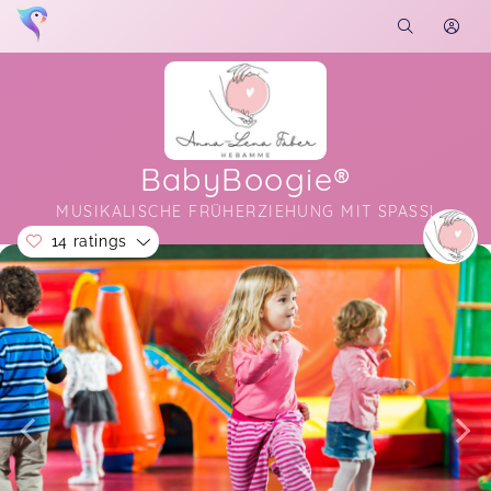
BabyBoogie®
MUSIKALISCHE FRÜHERZIEHUNG MIT SPASS!
14 ratings
Soon you will learn more about me here...
Schöne Lieder, viel Spaß und eine sehr liebe und
motivierte Kursleiterin:)
Judith,
Feb 12
Einfach unglaublich toll und liebevoll gestaltet
Dunja Maria,
Jan 07