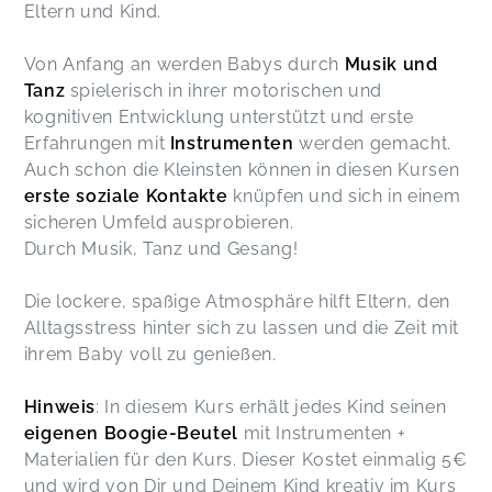
schöne Zeit bei dir. Unserer Tochter und mir hat
Eltern und Kind.
es wirklich sehr gut gefallen. Die Lieder durften
Zuhause rauf und runter gehört werden. Sie hat
Von Anfang an werden Babys durch
Musik und
noch mehr Spaß an Musik und Bewegung
Tanz
spielerisch in ihrer motorischen und
gewonnen. Es war rundum eine wunderbare
kognitiven Entwicklung unterstützt und erste
Erfahrung. Vielleicht buchen wir zu einem
Erfahrungen mit
Instrumenten
werden gemacht.
anderen Zeitpunkt nochmal einen Kurs.
Jacqueline,
Dec 18
Auch schon die Kleinsten können in diesen Kursen
erste soziale Kontakte
knüpfen und sich in einem
sicheren Umfeld ausprobieren.
Durch Musik, Tanz und Gesang!
Lena,
Dec 17
Die lockere, spaßige Atmosphäre hilft Eltern, den
Ganz toller Kurs!
Alltagsstress hinter sich zu lassen und die Zeit mit
Sara,
Dec 17
ihrem Baby voll zu genießen.
Hinweis
: In diesem Kurs erhält jedes Kind seinen
Hat Spaß gemacht! :)
Monja-Lauree...,
Oct 23
eigenen Boogie-Beutel
mit Instrumenten +
Materialien für den Kurs. Dieser Kostet einmalig 5€
und wird von Dir und Deinem Kind kreativ im Kurs