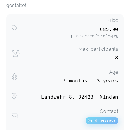
gestaltet.
Corina,
Oct 23
Price
€85.00
Maren,
Oct 23
plus service fee of
€4.25
Max. participants
Ein wunderschönes Konzept 😍
Elena,
Oct 22
8
Age
7 months - 3 years
Landwehr 8, 32423, Minden
Contact
Send message