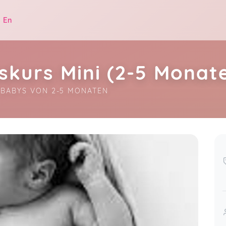
|
En
kurs Mini (2-5 Monat
 BABYS VON 2-5 MONATEN
.