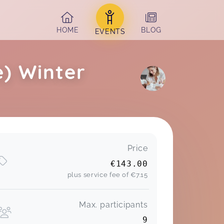
HOME
BLOG
EVENTS
e) Winter
Price
€143.00
plus service fee of
€7.15
Max. participants
9