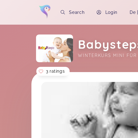
Search
Login
De
Babysteps
WINTERKURS MINI FÜR
3 ratings
Soon you will learn more about me here..