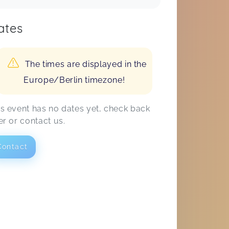
ates
The times are displayed in the
Europe/Berlin timezone!
is event has no dates yet, check back
er or contact us.
Contact