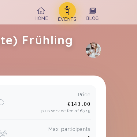
HOME
BLOG
EVENTS
te) Frühling
Price
€143.00
plus service fee of
€7.15
Max. participants