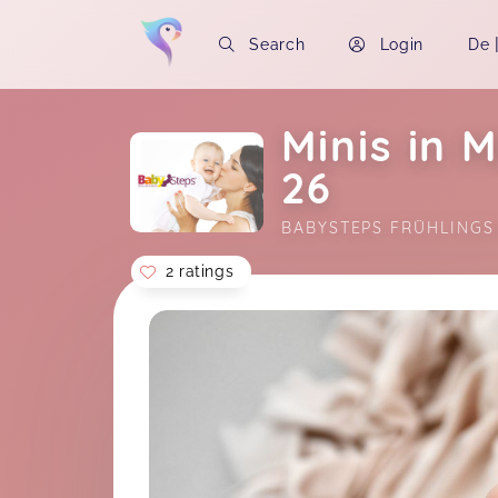
Search
Login
De
Minis in 
26
BABYSTEPS FRÜHLINGS
2 ratings
Soon you will learn more about me here..