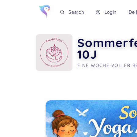
Search
Login
De
Sommerfe
10J
EINE WOCHE VOLLER B
Soon you will learn more about me here..