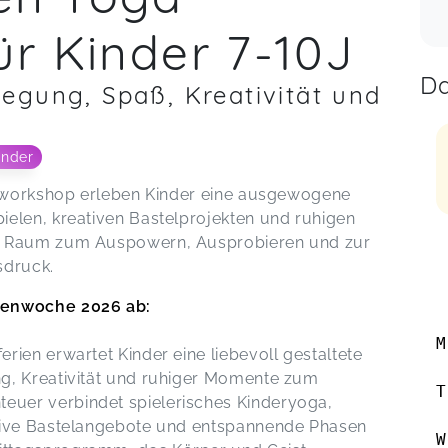
ür Kinder 7-10J
Da
egung, Spaß, Kreativität und
inder
ienworkshop erleben Kinder eine ausgewogene
elen, kreativen Bastelprojekten und ruhigen
et Raum zum Auspowern, Ausprobieren und zur
druck.
ienwoche 2026 ab:
M
ien erwartet Kinder eine liebevoll gestaltete
g, Kreativität und ruhiger Momente zum
T
uer verbindet spielerisches Kinderyoga,
tive Bastelangebote und entspannende Phasen
W