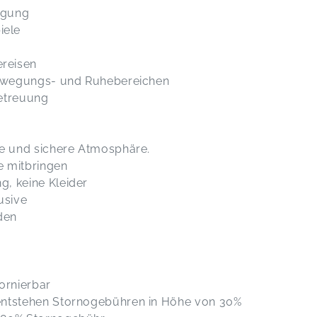
egung
iele
reisen
 Bewegungs- und Ruhebereichen
Betreuung
he und sichere Atmosphäre.
e mitbringen
, keine Kleider
usive
den
ornierbar
entstehen Stornogebühren in Höhe von 30%