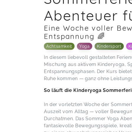
Abenteuer f
Eine Woche voller Bew
Entspannung 🌈
Achtsamkeit
Yoga
Kindersport
K
In diesem liebevoll gestalteten Fer
Mischung aus aktivem Kinderyoga, Spi
Entspannungsphasen. Der Kurs biet
Ruhe kommen — ganz ohne Leistungs
So läuft die Kinderyoga Sommerfer
In der vorletzten Woche der Sommerfer
Auszeit vom Alltag — voller Bewegun
Durchatmen. Das Sommer Yoga Abente
fantasievolle Bewegungsspiele, krea