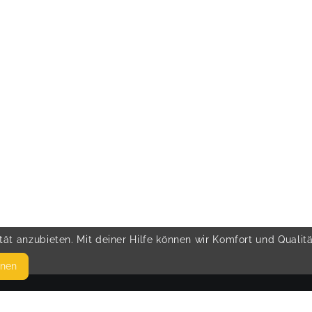
ät anzubieten. Mit deiner Hilfe können wir Komfort und Qualit
hnen
SEITEN
© 