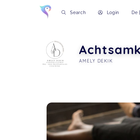
Search
Login
De
Achtsamk
AMELY DEKIK
Soon you will learn more about me here..