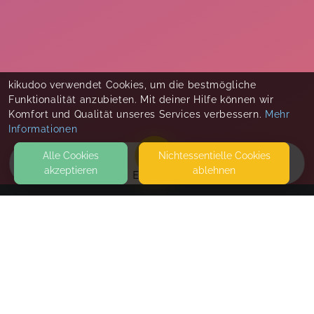
kikudoo verwendet Cookies, um die bestmögliche
Funktionalität anzubieten. Mit deiner Hilfe können wir
Komfort und Qualität unseres Services verbessern.
Mehr
Informationen
Alle Cookies
Nicht­essentielle Cookies
akzeptieren
ablehnen
EVENTS
KONTAKT
Beats and Bodies Fitness, Coaching & Beratung
AM SPORTZENTRUM 2
69198 SCHRIESHEIM
KURSE FINDEN BEIM KSV STATT.