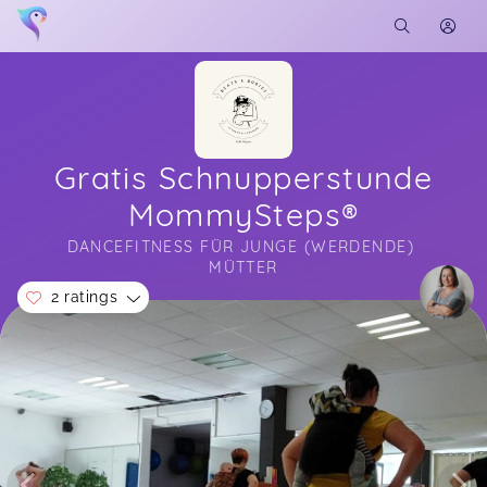
Gratis Schnupperstunde
MommySteps®
DANCEFITNESS FÜR JUNGE (WERDENDE) 
MÜTTER
2 ratings
Soon you will learn more about me here...
Macht sehr viel Spass! Es ist eine Anmeldung
wert😊
Lavinia,
Oct 18
Bianca,
Nov 22