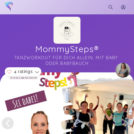
MommySteps®
TANZWORKOUT FÜR DICH ALLEIN, MIT BABY 
ODER BABYBAUCH
4 ratings
Soon you will learn more about me here...
Auspowern, austauschen, Spass haben - für
Mommy und Baby/Kleinkind einfach eine super
Zeit!
Elsa,
Apr 07
MommySteps ist super für alle Mamas und
Schwangeren Frauen. Es ist immer