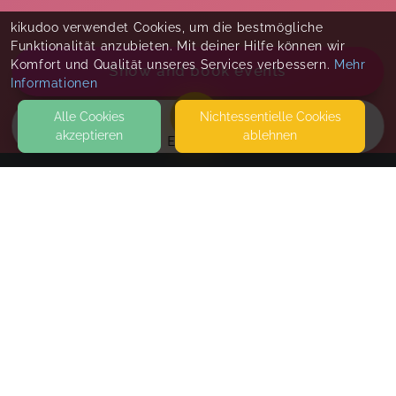
kikudoo verwendet Cookies, um die bestmögliche
Funktionalität anzubieten. Mit deiner Hilfe können wir
Komfort und Qualität unseres Services verbessern.
Mehr
Show and book events
Informationen
Alle Cookies
Nicht­essentielle Cookies
akzeptieren
ablehnen
EVENTS
KONTAKT
Beats and Bodies Fitness, Coaching & Beratung
AM SPORTZENTRUM 2
69198 SCHRIESHEIM
KURSE FINDEN BEIM KSV STATT.
MommySteps® Schriesheim
SEITEN
Weekly Appointments
WEITERFÜHRENDE LINKS
Fri
,
10:00 AM
-
11:00 AM
FAQ