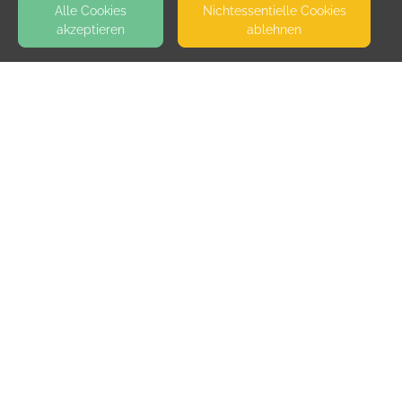
Alle Cookies
Nicht­essentielle Cookies
akzeptieren
ablehnen
KONTAKT
bewegen & begegnen Alexandra Ahrens
AM DOMHOF 30
33378 RHEDA-WIEDENBRÜCK
KURS-RAUM IN DER ERGOTHERAPIE PRAXIS VANESSA SLUKA
SEITEN
WEITERFÜHRENDE LINKS
FAQ
Blog
Imprint
Withdrawal form
terms and conditions from provider
terms and conditions from kikudoo