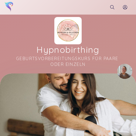
Hypnobirthing
GEBURTSVORBEREITUNGSKURS FÜR PAARE 
ODER EINZELN
Soon you will learn more about me here...