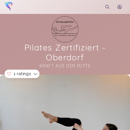
Pilates Zertifiziert -
Oberdorf
KRAFT AUS DER MITTE
1 ratings
Soon you will learn more about me here...
Lisa,
Sep 10