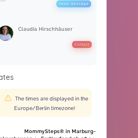
Send message
Claudia Hirschhäuser
Contact
ates
The times are displayed in the
Europe/Berlin timezone!
MommySteps® in Marburg-