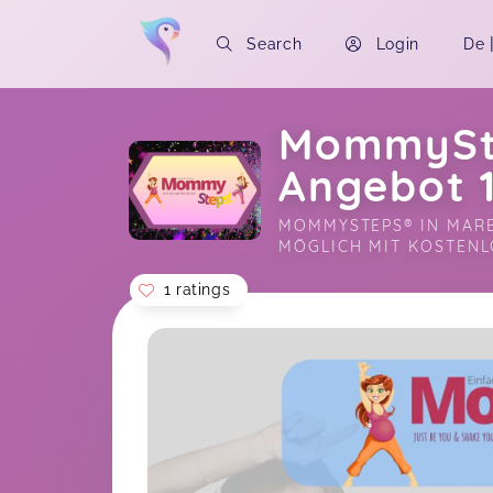
Search
Login
De
MommySte
Angebot 1
MOMMYSTEPS® IN MARB
MÖGLICH MIT KOSTEN
1 ratings
Soon you will learn more about me here..