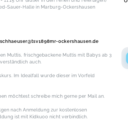
- 11:15 Uhr (außer in den Ferien und Feiertagen)
O
ried-Sauer-Halle in Marburg-Ockershausen
hirschhaeuser@tsv1898mr-ockershausen.de
en Muttis, frischgebackene Muttis mit Babys ab 3
verständlich auch.
kurs. Im Idealfall wurde dieser im Vorfeld
en möchtest schreibe mich gerne per Mail an.
lgen nach Anmeldung zur kostenlosen
ung ist mit Kidkuoo nicht verbindlich.