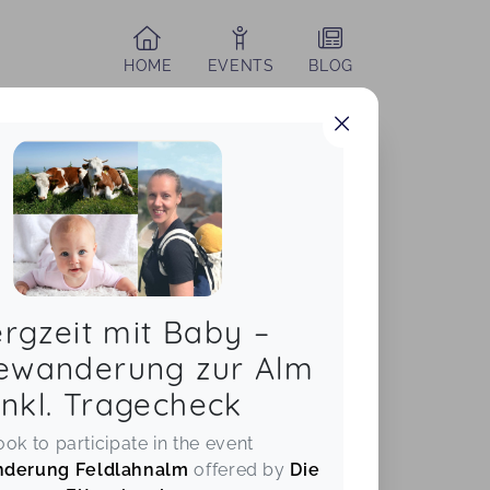
HOME
EVENTS
BLOG
rgzeit mit Baby –
ewanderung zur Alm
inkl. Tragecheck
ok to participate in the event
derung Feldlahnalm
offered by
Die