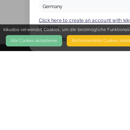
Click here to create an account with k
booking.
kikudoo verwendet Cookies, um die bestmögliche Funktionalit
Cancel booking
Alle Cookies akzeptieren
Nicht­essentielle Cookies able
KONTAKT
Die Elterninsel
ERLENWEG 8
83339 CHIEMING