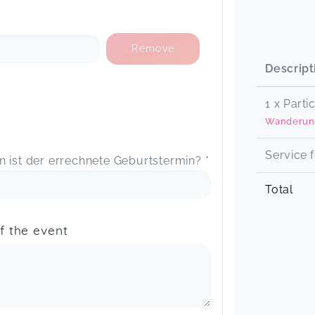
Remove
Descript
1 x Parti
Wanderung
Service 
 ist der errechnete Geburtstermin? *
Total
f the event