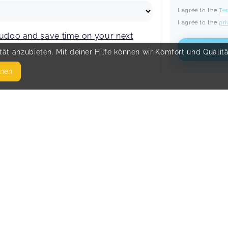
I agree to the
Te
I agree to the
pri
ikudoo and save time on your next
ät anzubieten. Mit deiner Hilfe können wir Komfort und Qualit
hnen
SEITEN
© 
WEITERFÜHRENDE LINKS
FAQ
Blog
Imprint
Withdrawal form
terms and conditions from provider
terms and conditions from kikudoo
Privacy policy of provider
Privacy policy of kikudoo