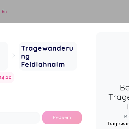
|
En
Tragewanderu
m
ng
Feldlahnalm
24.00
Be
Trag
Bo
Redeem
Tragewan