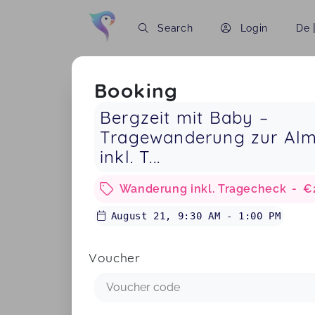
Search
Login
De
Booking
Bergzeit mit Baby –
Tragewanderung zur Al
inkl. T...
Wanderung inkl. Tragecheck
-
€
August 21
,
9:30 AM
-
1:00 PM
Voucher