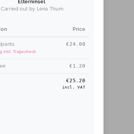
Elterninsel
.
Carried out by
Lena Thum
ion
Price
cipants
€24.00
 inkl. Tragecheck
fee
€1.20
€25.20
incl. VAT