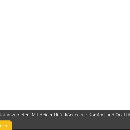
ät anzubieten. Mit deiner Hilfe können wir Komfort und Qualit
hnen