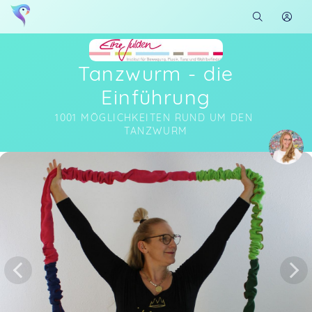
Tanzwurm - die
Einführung
1001 MÖGLICHKEITEN RUND UM DEN 
TANZWURM
Soon you will learn more about me here...