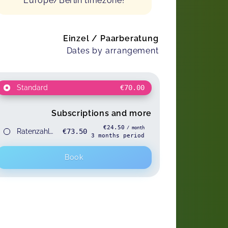
Europe/Berlin timezone!
Einzel / Paarberatung
Dates by arrangement
Standard
€70.00
Subscriptions and more
€24.50
/ month
Ratenzahlung Einzelberatung
€73.50
3
months
period
Book