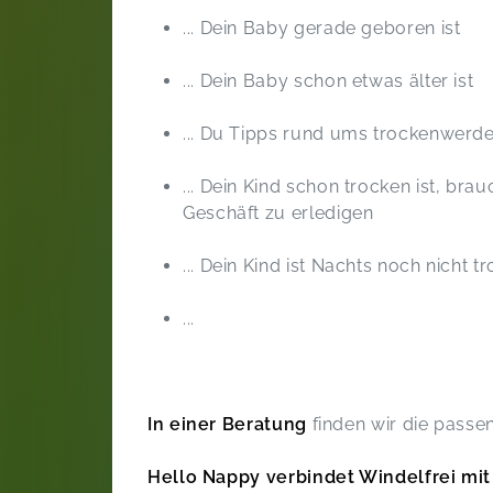
... Dein Baby gerade geboren ist
... Dein Baby schon etwas älter ist
... Du Tipps rund ums trockenwerd
... Dein Kind schon trocken ist, b
Geschäft zu erledigen
... Dein Kind ist Nachts noch nicht t
...
In einer Beratung
finden wir die passe
Hello Nappy verbindet Windelfrei mit