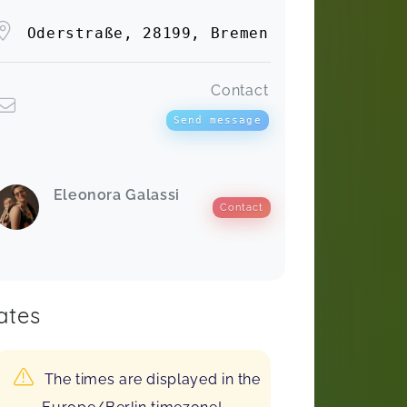
Oderstraße, 28199, Bremen
Contact
Send message
Eleonora Galassi
Contact
ates
The times are displayed in the