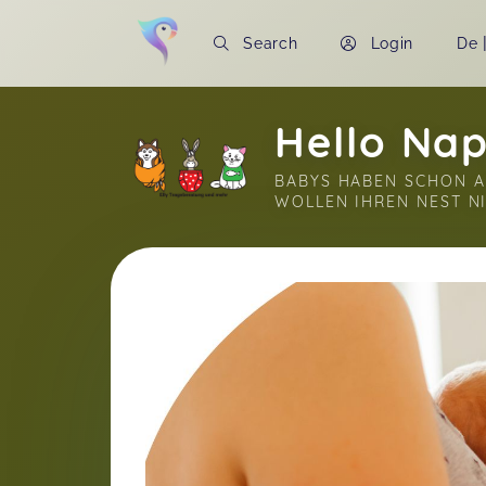
Search
Login
De
Hello Nap
BABYS HABEN SCHON A
WOLLEN IHREN NEST N
Soon you will learn more about me here..