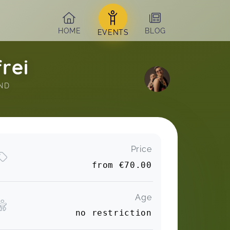
HOME
BLOG
EVENTS
rei
ND 
Price
from
€70.00
Age
no restriction