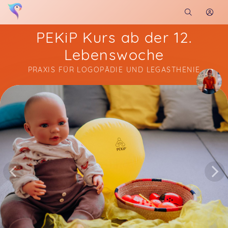
PEKiP Kurs ab der 12.
Lebenswoche
PRAXIS FÜR LOGOPÄDIE UND LEGASTHENIE
Soon you will learn more about me here...