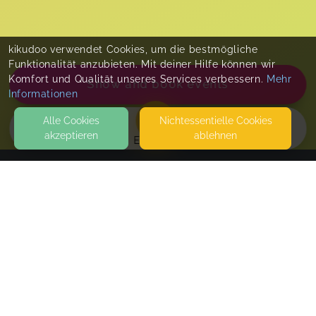
kikudoo verwendet Cookies, um die bestmögliche
Funktionalität anzubieten. Mit deiner Hilfe können wir
Komfort und Qualität unseres Services verbessern.
Mehr
Show and book events
Informationen
Alle Cookies
Nicht­essentielle Cookies
akzeptieren
ablehnen
EVENTS
KONTAKT
Franzis Fuchsbau
MÜNCHWEILERSTRASSE 10
67727 LOHNSFELD
SEITEN
Babymassage
WEITERFÜHRENDE LINKS
Wohlfühlmomente für dich und dein Baby