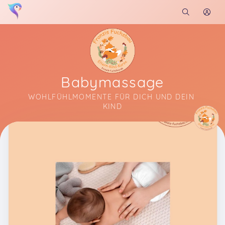
Babymassage
WOHLFÜHLMOMENTE FÜR DICH UND DEIN 
KIND
Soon you will learn more about me here...