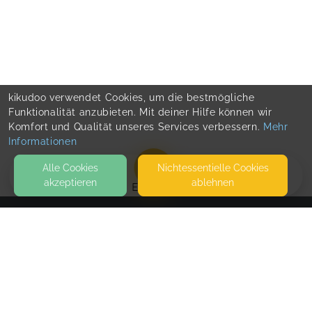
kikudoo verwendet Cookies, um die bestmögliche
Funktionalität anzubieten. Mit deiner Hilfe können wir
Komfort und Qualität unseres Services verbessern.
Mehr
Informationen
Alle Cookies
Nicht­essentielle Cookies
akzeptieren
ablehnen
EVENTS
KONTAKT
Freispielkind
SCHMÖLDER PARK
41239 MÖNCHENGLADBACH