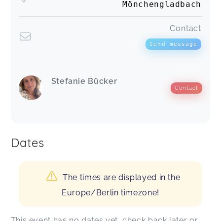
Mönchengladbach
Contact
Send message
Stefanie Bücker
Contact
Dates
The times are displayed in the
Europe/Berlin timezone!
This event has no dates yet, check back later or