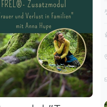
Modul bietet eine gute Mischung aus
Wissensvermittlung, praktischen
Übungen & Selbsterfahrung. Anna
verfügt über einen großen
ct 20
Erfahrungsschatz und es gab auch
immer wieder die Möglichkeit zum
Austausch mit den anderen
Teilnehmerinnen. Danke liebe Anna
für das schöne Modul, welches mir
bei dem „schweren“ Thema die
Berührungsangst genommen und
mehr Leichtigkeit gegeben hat.
Kerstin,
Oct 01
Danke Anna für alle deine Expertise
und Feinfühligkeit, für all dein Sein,
wodurch so viel Lebendigkeit und
Miteinander entstehen durfte!
Ninja-Luise,
Sep 30