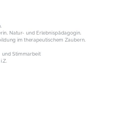
n,
erin, Natur- und Erlebnispädagogin,
bildung im therapeutischem Zaubern,
g- und Stimmarbeit
i.Z.