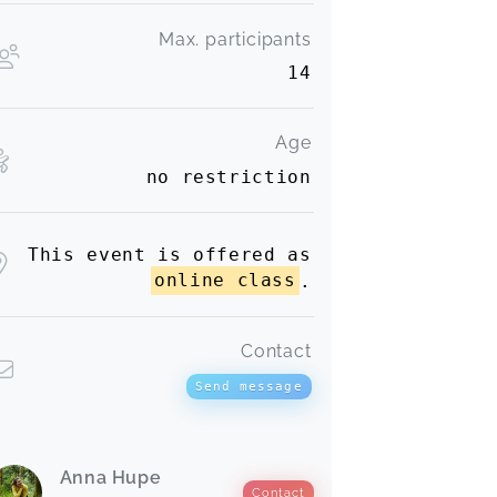
Max. participants
14
Age
no restriction
This event is offered as
online class
.
Contact
Send message
Anna Hupe
Contact