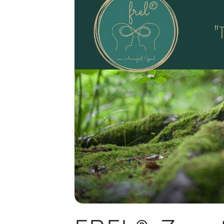
der kreativ Ansatz mit dem ich
meinen Abschieden begegnen
konnte, wird mich noch sehr lange
tragen... Danke liebe Anna 🧡
Stefanie,
O
Wow was für ein bewegendes
Wochenende. 3 Tage im Zeichen von
Trauer und Verlust. Was mich am
meisten nachhaltig prägt: Zu sehen
wie oft wir und unsere Kinder täglich
Abschied nehmen, im Große und
Kleinen, in Erwartungen, die nicht
erfüllt werden können, in
Übergängen, die ständig in unserem
Alltag stattfinden. Diese Abschiede
dürfen gesehen und bewusst gelebt
werden. Was ich mir zudem
mitnehme: Ich darf mir erlauben in
einem Abschied traurig zu sein, auch