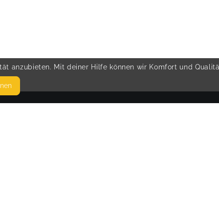
ät anzubieten. Mit deiner Hilfe können wir Komfort und Qualit
hnen
SEITEN
© 
WEITERFÜHRENDE LINKS
t
FAQ
Blog
Imprint
Withdrawal form
terms and conditions from provider
terms and conditions from kikudoo
Privacy policy of kikudoo