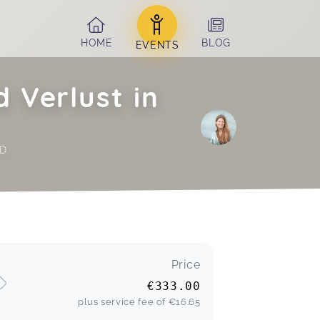
HOME
BLOG
EVENTS
 Verlust in
D 
Price
€333.00
plus service fee of
€16.65