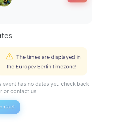
tes
The times are displayed in
the Europe/Berlin timezone!
s event has no dates yet, check back
er or contact us.
ontact