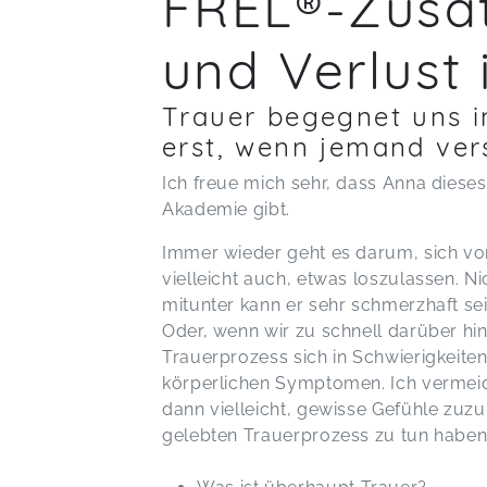
FREL®-Zusa
wenn die Entscheidung von mir aus
ging und ich darf mich damit
und Verlust 
beschäftigen was ich meinen Kindern
hinterlassen möchte wenn ich eines
Tages weiterziehen darf. Viele
Trauer begegnet uns i
Gefühle, ein Herz das jetzt weiter ist,
erst, wenn jemand vers
ein wunderbarer Raum, den Anna uns
da geboten hat. Ich danke Dir von
Ich freue mich sehr, dass Anna diese
Herzen dafür! liebe Grüße Sandra
Sandra,
O
Akademie gibt.
Immer wieder geht es darum, sich vo
vielleicht auch, etwas loszulassen. N
mitunter kann er sehr schmerzhaft se
Oder, wenn wir zu schnell darüber hi
Trauerprozess sich in Schwierigkeite
körperlichen Symptomen. Ich verme
dann vielleicht, gewisse Gefühle zuzu
gelebten Trauerprozess zu tun habe