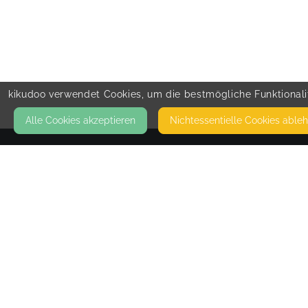
kikudoo verwendet Cookies, um die bestmögliche Funktionalit
Alle Cookies akzeptieren
Nicht­essentielle Cookies able
KONTAKT
FREL-Akademie für friedvolle Elternschaf
STEENBEKER WEG 151
24106 KIEL
IN DEN RÄUMEN VON OPUNTIA 2001 E.V..
WWW.FRIEDVOLLE-ELTERNSCHAFT.DE