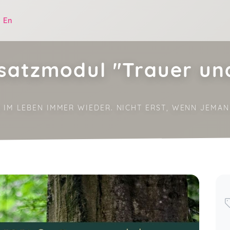
|
En
atzmodul "Trauer und
 IM LEBEN IMMER WIEDER. NICHT ERST, WENN JEMAN
.
Absolut Empfehlenswert. ♥️ Anna
vermittelt das Thema total vielseitig
und sehr einfühlsam. Gerade die
Komponenten Trauer & Tod werden in
der Gesellschaft oft tabuisiert und
Strategien im Umgang fehlen. Das