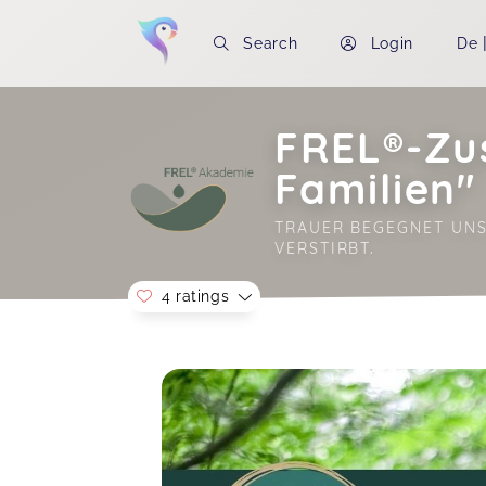
Search
Login
De
FREL®-Zus
Familien"
TRAUER BEGEGNET UNS
VERSTIRBT.
4 ratings
Soon you will learn more about me here..
Was für ein wunderbares und
wertvolles Modul! Ich bin so so
dankbar, dass ich den Schritt gewagt
habe und damit auch (noch einmal)
mit meiner eigenen Trauer in
Berührung kommen konnte. Vorallem