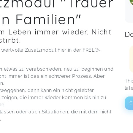
tzmodul "Trauer
in Familien"
m Leben immer wieder. Nicht
Da
tirbt.
s wertvolle Zusatzmodul hier in der FREL®-
ct 20
n etwas zu verabschieden, neu zu beginnen und
icht immer ist das ein schwerer Prozess. Aber
Thi
in.
lat
nweggehen, dann kann ein nicht gelebter
n zeigen, die immer wieder kommen bis hin zu
C
ide
lassen oder auch Situationen, die mit dem nicht
n.