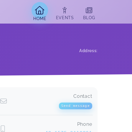
EVENTS
BLOG
HOME
Address
:
Contact
Workbook Homöosiniatrie
Angela,
May 27
Send message
Phone
Ich war bereits 2 mal bei Agnieszka
zu den Wochenendseminaren und