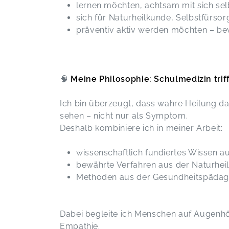
lernen möchten, achtsam mit sich s
und intensives Lernwochenende bei
Agnieszka erleben dürfen.... Wir
sich für Naturheilkunde, Selbstfürsor
haben viel gelernt und probieren
präventiv aktiv werden möchten – bev
dürfen... es war toll... ich weiß, was
ich lange vermisst habe... Danke
Agnieszka
Massage-Ausbildungskurs
Claudia,
M
🧠
Meine Philosophie: Schulmedizin trif
Ich bin überzeugt, dass wahre Heilung d
Es war ein absolut lehrreicher Kurs,
sehen – nicht nur als Symptom.
mit vielen praktischen Erfahrungen
Deshalb kombiniere ich in meiner Arbeit:
und einem tollen Austausch. Einfach
schön. :-))
wissenschaftlich fundiertes Wissen a
Massage-Ausbildungskurs
Silke,
M
bewährte Verfahren aus der Naturhei
Methoden aus der Gesundheitspädagog
Salz als Therapie
Ira,
Mar 26
Dabei begleite ich Menschen auf Augenhöh
Empathie.