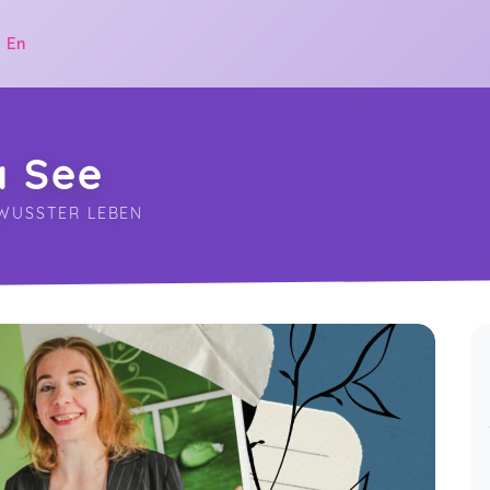
|
En
a See
EWUSSTER LEBEN
.
Wie immer von A. See sehr
ausführlich, gut verständlich,
85 more ratings...
interssant, viele Aspekte werden
Show all ratings
Jul 14
beleuchtet, Die Bedeutung des
Herzens in verschiedenen Religionen
fand ich sehr interssant. Den kurzen