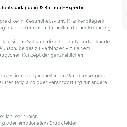
Sabrina,
Jan 17
ndheitspädagogin & Burnout-Expertin
geballte Informationen - danke
lpraktikerin, Gesundheits- und Krankenpflegerin
ay 19
Regulationstherapie
ger klinischer und naturheilkundlicher Erfahrung.
Franziska,
Jan 13
e klassische Schulmedizin hin zur Naturheilkunde.
Ich kann gar nicht so viele Herzen
Wunsch, beides zu verbinden – zu einem
versenden wie du verdienst
uglichen Konzept der ganzheitlichen
Die Leber
y 06
Claudia,
Jan 08
Prävention, der ganzheitlichen Wundversorgung
Vielen lieben Dank
rufen tätig sind oder Verantwortung für andere
Adventskalender
Franziska,
Dec 16
pr 13
Ich habe die Ausbildung in
Homotoxikologie bei Agnieszka See
rlich leer fühlen
absolviert und bin begeistert von der
ung oder emotionalem Druck leiden
Qualität des Kurses. Die Dozentin