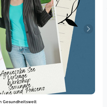
Einblick in die Anatomie ebenso.
Selbstverständlich ganz klare
Empfehlung für diesen Vortrag, auch
für Laien! A.See s Vorträge und
Seminare sind immer sehr intensiv,
gründlich und hoch kompetent
ausgearbeitet und vorbereitet.
„Das Herz als Spiegel des Lebens"
Sabine,
Feb 06
ul 05
Jeder Vortrag oder auch jedes
Wochenendseminar was ich bislang
gebucht habe war sehr qualifiziert
und super vorbereitet. Auf jeden
Nachfrage wurde perfekt
eingegangen und auch die Skripte
sind toll um im Nachhinein nochmal
etwas nachzulesen. Ich freue mich
auf viele weitere Vorträge oder
un 16
Wochenenden :-)
en Gesundheitswelt
Die Schilddrüse