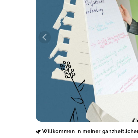
bin ich von diesem Seminar
zurückgekehrt... Hildegard von
Bingen, eine Frau, die mich tief
beeindruckt und die ich hoch
verehre... Agnieszka, Du hast wieder
alles gegeben und meine
Erwartungen mehr als erfüllt... Es war
klasse...
Hildegard von Bingen
Claudia,
J
Wie immer super informativ und
verständlich rüber gebracht... Die
Vorträge sind nicht nur beruflich
unterstützend sondern auch für die
private Entwicklung eine
Bereicherung. Danke!
Mentale Hygiene
Franziska,
J
🌿 Willkommen in meiner ganzheitlich