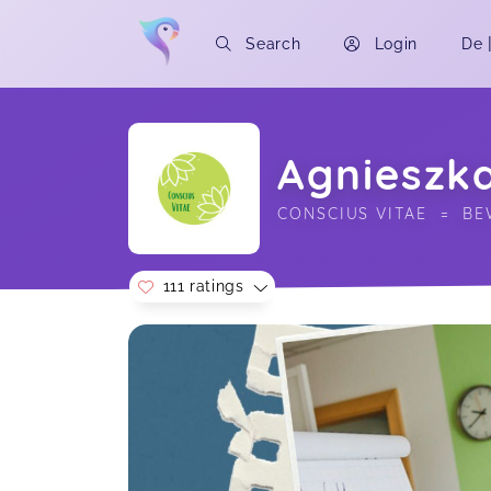
Search
Login
De
Agnieszk
CONSCIUS VITAE  =  B
111 ratings
Soon you will learn more about me here..
Der Vortrag war wieder extrem
komplex und tiefgründig. Dankeschön
Die Haut – Spiegel der Innenwelt
Franziska,
Ganz beseelt und voll bestem Input