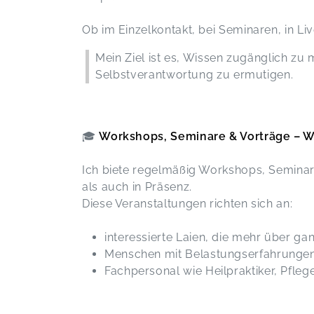
Einfach nur genial - vielen lieben
Ob im Einzelkontakt, bei Seminaren, in L
Dank
Magie & Heilkunde – Der verborgene Pfad
Franziska,
M
Mein Ziel ist es, Wissen zugänglich zu
Selbstverantwortung zu ermutigen.
🎓
Workshops, Seminare & Vorträge – Wi
Ich biete regelmäßig Workshops, Seminare
als auch in Präsenz.
Diese Veranstaltungen richten sich an:
interessierte Laien, die mehr über g
Menschen mit Belastungserfahrungen
Fachpersonal wie Heilpraktiker, Pfl