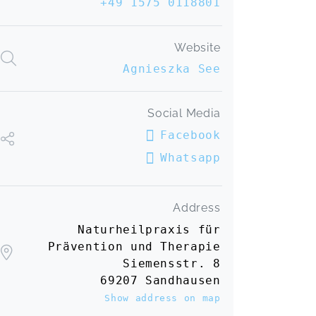
+49 1575 0118801
auch bei vielen Webinaren mit dabei
und ich bin jedes Mal begeistert von
ihrem Fachwissen und von ihrer
Website
Betreuung. Sie ist sehr gut auf die
Agnieszka See
Themen vorbereitet, hat super Skripte
und ihre Materialen sind einfach toll
und total hilfreich beim lernen. Auch
Social Media
nach den Veranstaltungen fühle ich
mich bestens von ihr betreut und bin
Facebook
sehr froh und dankbar darüber noch
Whatsapp
einige weitere Fortbildung bei ihr
machen zu dürfen.
Hormone
Sabrina,
May 04
Address
Naturheilpraxis für
Wieder ein Wochenende mit
Prävention und Therapie
geballtem Wissen zu allem, was
Siemensstr. 8
Labordiagnostik für Heilpraktiker so
69207 Sandhausen
hergibt.... und noch ein bisschen
Show address on map
Taping als Schmankerl oben drauf....