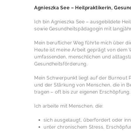
Super lebendige Informationen, für
Agnieszka See – Heilpraktikerin, Gesu
meine Tätigkeiten essentiell. Danke!
Mikrobiom und Emotionen
Ich bin Agnieszka See – ausgebildete Hei
Franziska,
M
sowie Gesundheitspädagogin mit langjähri
Agnieszka´s Vorträge sind wie auf den
Mein beruflicher Weg führte mich über di
Leib geschneidert. Danke, total
Heute ist meine Arbeit geprägt von dem 
informativ und bereichernd
umfassenden, menschlichen und alltagsta
Vitalität beginnt im Kopf
Franziska,
Ma
Gesundheitsförderung.
Mein Schwerpunkt liegt auf der Burnout 
Superschönes Seminar mit vielen
und der Stärkung von Menschen, die in Be
hilfreichen Tipps. War sehr lehrreich
tragen – oft bis zur eigenen Erschöpfung.
und informativ. Jederzeit wieder. Ich
freu mich schon aufs nächste Mal
Notfälle in der Praxis
Ich arbeite mit Menschen, die:
Tanja,
A
sich ausgelaugt, überfordert oder inne
unter chronischem Stress, Erschöpf
Wieder einmal ein wunderschönes