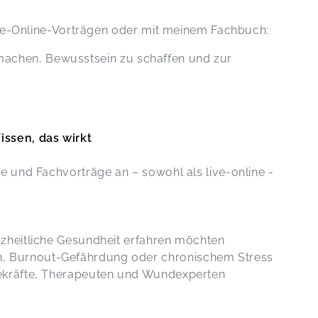
nichts ausrichten....
Misteltherapie
ive-Online-Vorträgen oder mit meinem Fachbuch:
Claudia,
Jun 26
ar 03
 machen, Bewusstsein zu schaffen und zur
ssen, das wirkt
 und Fachvorträge an – sowohl als live-online -
anzheitliche Gesundheit erfahren möchten
, Burnout-Gefährdung oder chronischem Stress
egekräfte, Therapeuten und Wundexperten