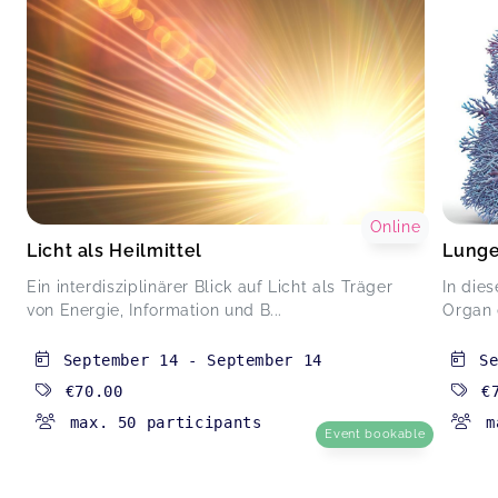
Online
Licht als Heilmittel
Lung
Ein interdisziplinärer Blick auf Licht als Träger
In die
von Energie, Information und B...
Organ 
September 14
-
September 14
S
€70.00
€
max. 50 participants
m
Event bookable