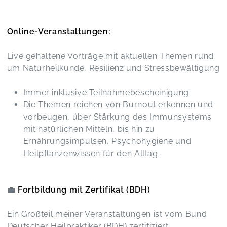
Ausbildung nur wärmstens weiterempfehlen.
Homotoxikologie
anna,
Nov 24
Online-Veranstaltungen:
Live gehaltene Vorträge mit aktuellen Themen rund
um Naturheilkunde, Resilienz und Stressbewältigung
Adventskalender
Brigitte,
Nov 14
Immer inklusive Teilnahmebescheinigung
Die Themen reichen von Burnout erkennen und
Liebe Agnieszka, es war wieder spannend bis
vorbeugen, über Stärkung des Immunsystems
zum Schluss, da konnte selbst meine Müdigkeit
mit natürlichen Mitteln, bis hin zu
gestern nichts ausrichten....
Misteltherapie
Ernährungsimpulsen, Psychohygiene und
Claudia,
Jun 26
Heilpflanzenwissen für den Alltag.
💼
Fortbildung mit Zertifikat (BDH)
Workbook Homöosiniatrie
Angela,
May 27
Ein Großteil meiner Veranstaltungen ist vom Bund
Deutscher Heilpraktiker (BDH) zertifiziert.