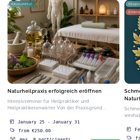
Akupunktur
Akupu
Ätheri
Naturheilpraxis erfolgreich eröffnen
Schme
Natur
Intensivseminar für Heilpraktiker und
Heilpraktikeranwärter Von der Praxisgründ...
Schmer
weshal
January 25
-
January 31
F
from
€250.00
f
max. 8 participants