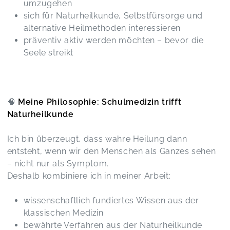
umzugehen
Es war ein absolut lehrreicher Kurs, mit vielen
sich für Naturheilkunde, Selbstfürsorge und
praktischen Erfahrungen und einem tollen
Austausch. Einfach schön. :-))
alternative Heilmethoden interessieren
Massage-Ausbildungskurs
präventiv aktiv werden möchten – bevor die
Silke,
Mar 30
Seele streikt
Salz als Therapie
Ira,
Mar 26
🧠
Meine Philosophie: Schulmedizin trifft
Naturheilkunde
Einfach nur genial - vielen lieben Dank
Magie & Heilkunde – Der verborgene Pfad
Ich bin überzeugt, dass wahre Heilung dann
Franziska,
Mar 03
entsteht, wenn wir den Menschen als Ganzes sehen
– nicht nur als Symptom.
Deshalb kombiniere ich in meiner Arbeit:
Wie immer von A. See sehr ausführlich, gut
verständlich, interssant, viele Aspekte werden
beleuchtet, Die Bedeutung des Herzens in
wissenschaftlich fundiertes Wissen aus der
verschiedenen Religionen fand ich sehr
klassischen Medizin
interssant. Den kurzen Einblick in die Anatomie
bewährte Verfahren aus der Naturheilkunde