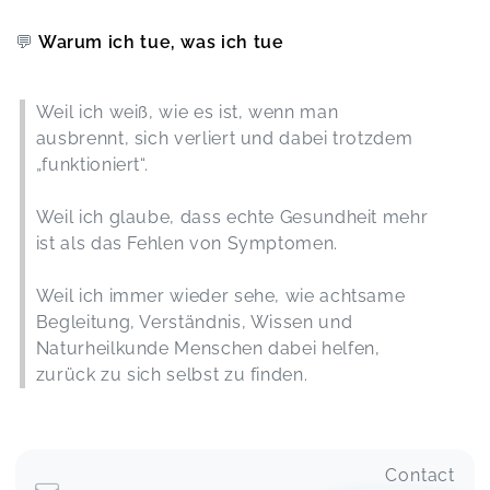
Claudia,
Apr 13
💬
Warum ich tue, was ich tue
Sehr spannend und sehr vielseitiges Thema
Nägel in der Naturheilkunde
Franziska,
Mar 20
Weil ich weiß, wie es ist, wenn man
ausbrennt, sich verliert und dabei trotzdem
„funktioniert“.
Total individuelle Angelegenheit und die
praktische Umsetzung
Weil ich glaube, dass echte Gesundheit mehr
Akupressur
Franziska,
Mar 20
ist als das Fehlen von Symptomen.
Weil ich immer wieder sehe, wie achtsame
Liebe Agnieszka, ich habe gestern das Webinar
Begleitung, Verständnis, Wissen und
Nägel in der Naturheilkunde bei dir gemacht und
Naturheilkunde Menschen dabei helfen,
habe so viel gelernt! Die ausführliche
zurück zu sich selbst zu finden.
Erklärungen zu jeder Krankheitsbild plus die
handouts die du an uns geschickt hast, hilft sehr
alles richtig zu verstehen und einordnen. Du hast
so viel Muhe und Liebe da rein gesteckt. 1000
mal Dank dafür! Liebe Grüße Sarah
Contact