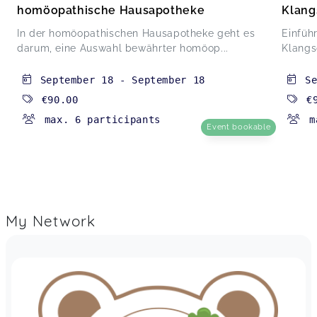
homöopathische Hausapotheke
Klang
In der homöopathischen Hausapotheke geht es
Einfüh
darum, eine Auswahl bewährter homöop...
Klangs
September 18
-
September 18
S
€90.00
€
max. 6 participants
m
Event bookable
My Network