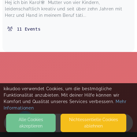
Hej ich bin Karo!🌸 Mutter von vier Kindern,
leidenschaftlich kreativ und seit über zehn Jahren mit
Herz und Hand in meinem Beruf täti...
11
Events
kikudoo verwendet Cookies, um die bestmögliche
Funktionalität anzubieten. Mit deiner Hilfe können wir
Komfort und Qualität unseres Services verbessern.
Mehr
Informationen
Alle Cookies
Nicht­essentielle Cookies
akzeptieren
ablehnen
HOME