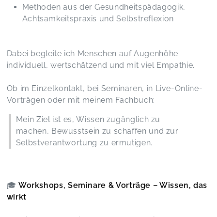
ebenso. Selbstverständlich ganz klare
Methoden aus der Gesundheitspädagogik,
Empfehlung für diesen Vortrag, auch für Laien!
Achtsamkeitspraxis und Selbstreflexion
A.See s Vorträge und Seminare sind immer sehr
intensiv, gründlich und hoch kompetent
ausgearbeitet und vorbereitet.
„Das Herz als Spiegel des Lebens"
Dabei begleite ich Menschen auf Augenhöhe –
Sabine,
Feb 06
individuell, wertschätzend und mit viel Empathie.
Ob im Einzelkontakt, bei Seminaren, in Live-Online-
Jeder Vortrag oder auch jedes
Vorträgen oder mit meinem Fachbuch:
Wochenendseminar was ich bislang gebucht
habe war sehr qualifiziert und super vorbereitet.
Mein Ziel ist es, Wissen zugänglich zu
Auf jeden Nachfrage wurde perfekt eingegangen
machen, Bewusstsein zu schaffen und zur
und auch die Skripte sind toll um im Nachhinein
nochmal etwas nachzulesen. Ich freue mich auf
Selbstverantwortung zu ermutigen.
viele weitere Vorträge oder Wochenenden :-)
Die Schilddrüse
Sabrina,
Jan 17
🎓
Workshops, Seminare & Vorträge – Wissen, das
wirkt
geballte Informationen - danke
Regulationstherapie
Franziska,
Jan 13