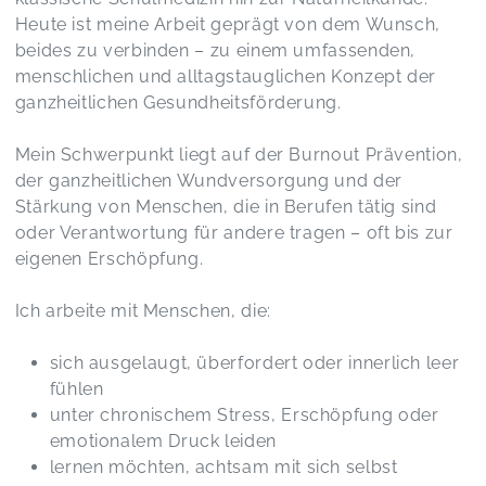
bereichernd
Heute ist meine Arbeit geprägt von dem Wunsch,
Vitalität beginnt im Kopf
beides zu verbinden – zu einem umfassenden,
Franziska,
May 06
menschlichen und alltagstauglichen Konzept der
ganzheitlichen Gesundheitsförderung.
Superschönes Seminar mit vielen hilfreichen
Tipps. War sehr lehrreich und informativ.
Mein Schwerpunkt liegt auf der Burnout Prävention,
Jederzeit wieder. Ich freu mich schon aufs
der ganzheitlichen Wundversorgung und der
nächste Mal
Stärkung von Menschen, die in Berufen tätig sind
Notfälle in der Praxis
Tanja,
Apr 13
oder Verantwortung für andere tragen – oft bis zur
eigenen Erschöpfung.
Wieder einmal ein wunderschönes und intensives
Ich arbeite mit Menschen, die:
Lernwochenende bei Agnieszka erleben dürfen....
Wir haben viel gelernt und probieren dürfen... es
sich ausgelaugt, überfordert oder innerlich leer
war toll... ich weiß, was ich lange vermisst habe...
fühlen
Danke Agnieszka
Massage-Ausbildungskurs
unter chronischem Stress, Erschöpfung oder
Claudia,
Mar 30
emotionalem Druck leiden
lernen möchten, achtsam mit sich selbst