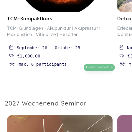
TCM-Kompaktkurs
Detox
TCM-Grundlagen | Akupunktur | Akupressur |
Erlebe
Moxibustion | Vitalpilze | Heilpflan...
wohltu
September 26
-
October 25
N
€1,000.00
€
max. 6 participants
m
Event bookable
2027 Wochenend Seminar