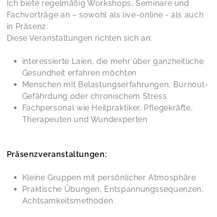
Ich biete regelmäßig Workshops, Seminare und
Fachvorträge an – sowohl als live-online - als auch
in Präsenz.
Ich kann gar nicht so viele Herzen versenden wie
Diese Veranstaltungen richten sich an:
du verdienst
Die Leber
Claudia,
Jan 08
interessierte Laien, die mehr über ganzheitliche
Gesundheit erfahren möchten
Menschen mit Belastungserfahrungen, Burnout-
Vielen lieben Dank
Gefährdung oder chronischem Stress
Adventskalender
Franziska,
Dec 16
Fachpersonal wie Heilpraktiker, Pflegekräfte,
Therapeuten und Wundexperten
Ich habe die Ausbildung in Homotoxikologie bei
Agnieszka See absolviert und bin begeistert von
Präsenzveranstaltungen:
der Qualität des Kurses. Die Dozentin vermittelt
die Inhalte so effizient, dass man in nur einem
Tag das Wissen erwirbt, für das man an der
Kleine Gruppen mit persönlicher Atmosphäre
Universität ein ganzes Semester benötigen
Praktische Übungen, Entspannungssequenzen,
würde. Diese kompakte und tiefgehende
Achtsamkeitsmethoden
Wissensvermittlung ist nicht nur faszinierend,
sondern auch äußerst hilfreich. Ich kann diese