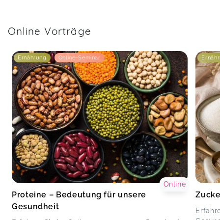
Online Vorträge
Ernährung
Online-Seminar
Ernäh
Online
Proteine – Bedeutung für unsere
Zucke
Gesundheit
Erfahr