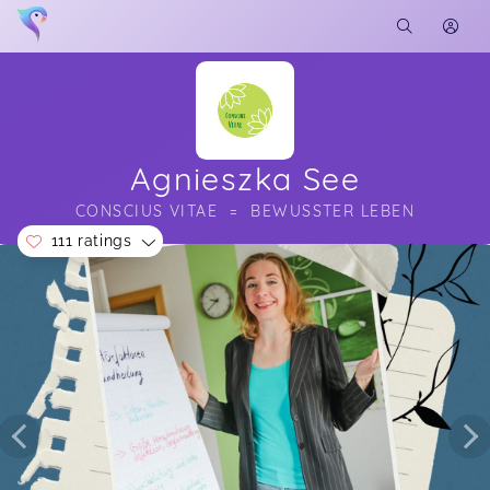
Agnieszka See
CONSCIUS VITAE  =  BEWUSSTER LEBEN
111 ratings
Soon you will learn more about me here...
Der Vortrag war wieder extrem komplex und
85 more ratings...
tiefgründig. Dankeschön
Show all ratings
Die Haut – Spiegel der Innenwelt
Franziska,
Jul 14
Ganz beseelt und voll bestem Input bin ich von
diesem Seminar zurückgekehrt... Hildegard von
Bingen, eine Frau, die mich tief beeindruckt und