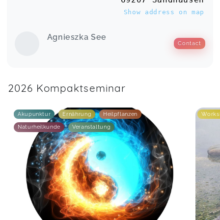
Show address on map
Agnieszka See
Contact
2026 Kompaktseminar
Akupunktur
Ernährung
Heilpflanzen
Works
Naturheilkunde
Veranstaltung