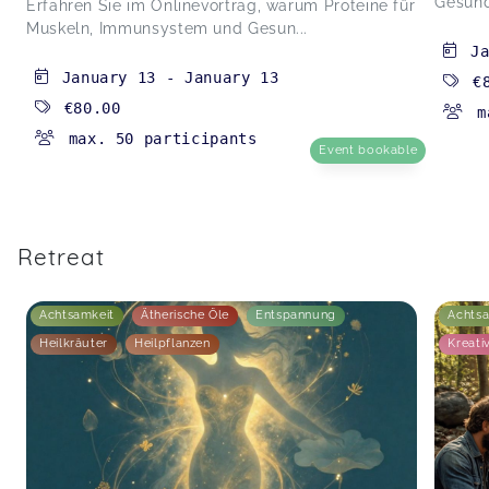
Gesundh
Erfahren Sie im Onlinevortrag, warum Proteine für
Muskeln, Immunsystem und Gesun...
J
January 13
-
January 13
€
€80.00
m
max. 50 participants
Event bookable
Retreat
Achtsamkeit
Ätherische Öle
Entspannung
Achts
Heilkräuter
Heilpflanzen
Kreativ