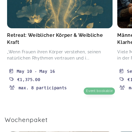
Retreat: Weiblicher Körper & Weibliche
Männe
Kraft
Klarhe
„Wenn Frauen ihren Körper verstehen, seinen
Viele 
natürlichen Rhythmen vertrauen und i...
in der 
May 10
-
May 16
S
€1,375.00
€
max. 8 participants
m
Event bookable
Wochenpaket