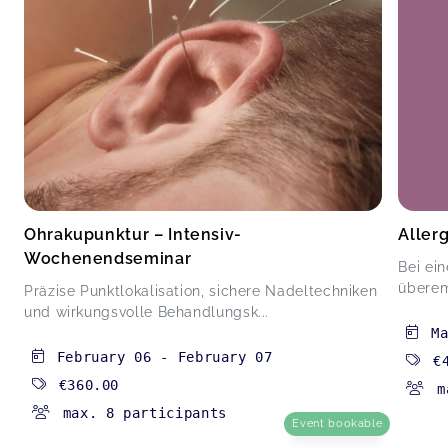
Ohrakupunktur – Intensiv-
Aller
Wochenendseminar
Bei ei
überem
Präzise Punktlokalisation, sichere Nadeltechniken
und wirkungsvolle Behandlungsk...
M
February 06
-
February 07
€
€360.00
m
max. 8 participants
Event bookable