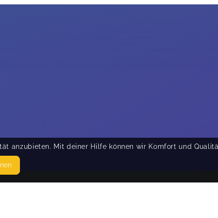
ät anzubieten. Mit deiner Hilfe können wir Komfort und Qualit
hnen
SEITEN
© 
WEITERFÜHRENDE LINKS