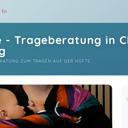
|
En
 - Trageberatung in 
g
ERATUNG ZUM TRAGEN AUF DER HÜFTE
.