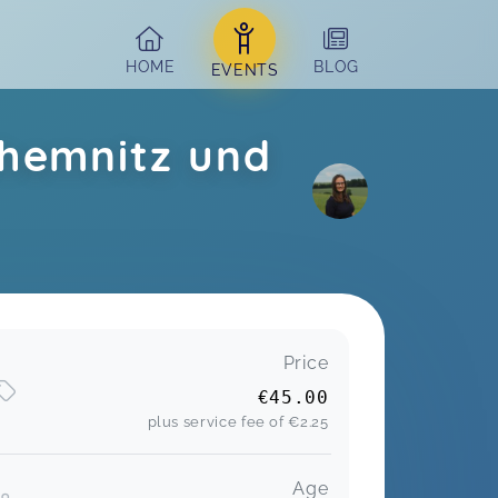
HOME
BLOG
EVENTS
Chemnitz und
Price
€45.00
plus service fee of
€2.25
Age