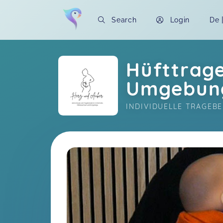
Search
Login
De
Hüfttrage
Umgebun
INDIVIDUELLE TRAGEB
Soon you will learn more about me here..