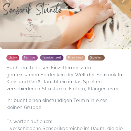
Marika,
Dec 10
Julia,
Sep 18
Es war eine ganz liebevoll gestaltete Stunde ❤️
Baby
Familie
Familienzeit
Kleinkind
Spielen
Anna,
Sep 14
Bucht euch diesen Einzeltermin zum
gemeinsamen Entdecken der Welt der Sensorik für
Klein und Groß. Taucht ein in das Spiel mit
verschiedenen Strukturen, Farben, Klängen uvm.
Ihr bucht einen einstündigen Termin in einer
kleinen Gruppe.
Es warten auf euch:
- verschiedene Sensorikbereiche im Raum, die die