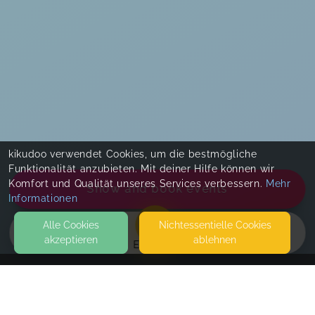
kikudoo verwendet Cookies, um die bestmögliche
Funktionalität anzubieten. Mit deiner Hilfe können wir
Komfort und Qualität unseres Services verbessern.
Mehr
Show and book events
Informationen
Alle Cookies
Nicht­essentielle Cookies
akzeptieren
ablehnen
EVENTS
KONTAKT