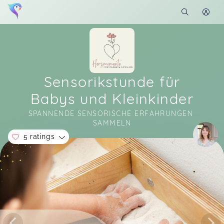
Sensorikstunde für
Babys und Kleinkinder
SPANNENDE SENSORISCHE ERFAHRUNGEN 
SAMMELN
5 ratings
Soon you will learn more about me here...
Jenny,
Mar 15
Julia,
Dec 10