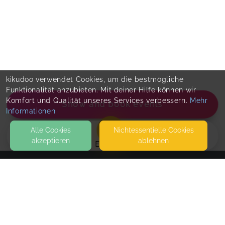
kikudoo verwendet Cookies, um die bestmögliche
Funktionalität anzubieten. Mit deiner Hilfe können wir
Komfort und Qualität unseres Services verbessern.
Mehr
Show and book events
Informationen
Alle Cookies
Nicht­essentielle Cookies
akzeptieren
ablehnen
EVENTS
KONTAKT
Ich mach Sport
BRÜCKENSTRASSE 55
47574 GOCH