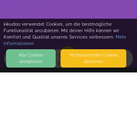
kikudoo verwendet Cookies, um die bestmögliche
Funktionalität anzubieten. Mit deiner Hilfe können wir
Komfort und Qualität unseres Services verbessern.
Mehr
Informationen
Alle Cookies
Nicht­essentielle Cookies
akzeptieren
ablehnen
EVENTS
KONTAKT
International British Theatre School LTD
MESSERSCHMIDT STR. 2
86825 BAD WÖRISHOFEN
SEITEN
WEITERFÜHRENDE LINKS