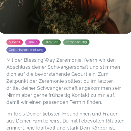
Auszeit
Doula
Draußen
Entspannung
Geburtsvorbereitung
Mit der Blessing Way Zeremonie, feiern wir den
Abschluss deiner Schwangerschaft und stimmen
dich auf die bevorstehende Geburt ein. Zum
Zeitpunkt der Zeremonie solltest du im letzten
drittel deiner Schwangerschaft angekommen sein.
Nimm aber gerne frühzeitig Kontakt zu mir auf,
damit wir einen passenden Termin finden.
Im Kreis Deiner liebsten Freundinnen und Frauen
aus Deiner Familie wirst Du mit liebevollen Ritualen
erinnert, wie kraftvoll und stark Dein Körper ist.