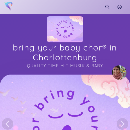
bring your baby chor® in
Charlottenburg
QUALITY TIME MIT MUSIK & BABY
Soon you will learn more about me here...