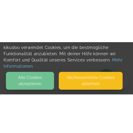
kikudoo verwendet Cookies, um die bestmögliche
Funktionalität anzubieten. Mit deiner Hilfe können wir
Komfort und Qualität unseres Services verbessern.
Mehr
Informationen
Alle Cookies
Nicht­essentielle Cookies
akzeptieren
ablehnen
BLOG
There are no entries here yet. Check back
later.