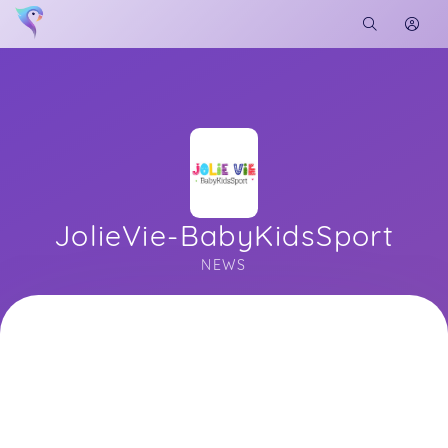
JolieVie-BabyKidsSport
NEWS
Soon you will learn more about me here...