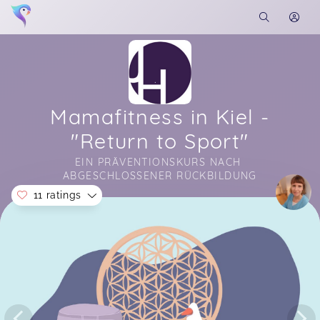
Mamafitness in Kiel -
"Return to Sport"
EIN PRÄVENTIONSKURS NACH 
ABGESCHLOSSENER RÜCKBILDUNG
11 ratings
Soon you will learn more about me here...
Der Kurs bei Judith macht Spaß und ich fühle
mich jetzt deutlich fitter als vorher. Ich kann den
Kurs nur weiterempfehlen!
Greta,
Jun 14
Ein toller Kurs. Hat mir Spaß gemacht und ich bin