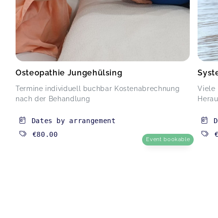
Osteopathie Jungehülsing
Syst
Termine individuell buchbar Kostenabrechnung
Viele
nach der Behandlung
Herau
Dates by arrangement
D
€80.00
Event bookable