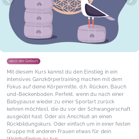
teilweise echt ins Schwitzen gekommen!
Skrollan,
Mar 18
Das war ein super Kurs. Hat richtig Spaß
gemacht! Die Übungen holen einen gut ab und
die Atmosphäre war super menschlich und
nahbar.
Anna,
Mar 18
nach der Geburt
Mit diesem Kurs kannst du den Einstieg in ein
Der Kurs ist super zum sportlichen
intensives Ganzkörpertraining machen mit dem
Wiedereinstieg nach der Schwangerschaft! Es
Fokus auf deine Körpermitte, d.h. Rücken, Bauch
hat mir sehr gut gefallen.
Alina,
Jan 14
und-Beckenboden. Perfekt, wenn du nach einer
Babypause wieder zu einer Sportart zurück
kehren möchtest, die du vor der Schwangerschaft
Super Kurs! Vielen lieben Dank:-)
ausgeübt hast. Oder als Anschluß an einen
Lisa,
Oct 22
Rückbildungskurs. Oder einfach um in einer festen
Gruppe mit anderen Frauen etwas für dein
Wohlbefinden zu tun.
Der Kurs mit Judith macht sehr viel Spaß und der