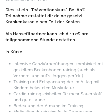
Name vom Kurs passt perfekt. :) Dank Judith und
Dies ist ein "Präventionskurs".
Bei 80%
dem Kurs habe ich nach meiner
Schwangerschaft wieder zurück in den Sport
Teilnahme erstattet dir deine gesetzl.
gefunden. Judith achtet sehr auf die
Krankenkasse einen Teil der Kosten.
Teilnehmerinnen, unterstützt und hilft, wenn es
kleine Wehwehchen gibt. ;)
Als Hansefitpartner kann ich dir 12€ pro
Nina,
Jul 23
teilgenommene Stunde erstatten.
Sehr empfehlenswert, ein super Kurs für den
In Kürze:
leichten Wiedereinstieg inklusive
Beckenbodenübungen!! Judith hat den Kurs sehr
Intensive Ganzkörperübungen kombiniert mit
abwechslungsreich gestaltet und ist auf alle
gezieltem Beckenbodentraining (auch als
Bedürfnisse gut eingegangen. Ein großes
Vorbereitung auf`s Joggen perfekt)
Dankeschön für diesen tollen Kurs!
Training und Entspannung der im Alltag mit
Beekje,
Apr 01
Kindern belasteten Muskulatur
Cardiotrainingseinheiten für mehr Sauerstoff
Vielen Dank! Es hat viel Spaß gemacht!
und gute Laune
Carolina,
Apr 01
Bedeutung der Atmung im Training
Motivation durch eine feste Gruppe von