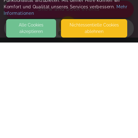
Funktionalität anzubieten. Mit deiner Hilfe können wir
Komfort und Qualität unseres Services verbessern.
Mehr
Show and book events
Informationen
Alle Cookies
Nicht­essentielle Cookies
akzeptieren
ablehnen
EVENTS
KONTAKT
Judith Harjes
HOLTENAUER STRASSE 309
24106 KIEL
SEITEN
Return to Sport ab 16.06.26/ 18.15 Uhr
WEITERFÜHRENDE LINKS
Dein sanfter Einstieg zurück zur Fitness
FAQ
Tue, Jun 16, 26
,
6:15 PM
-
7:15 PM
Blog
Tue, Jun 23, 26
,
6:15 PM
-
7:15 PM
Imprint
Tue, Jun 30, 26
,
6:15 PM
-
7:15 PM
Withdrawal form
Tue, Jul 07, 26
,
6:15 PM
-
7:15 PM