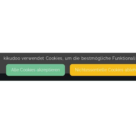
kikudoo verwendet Cookies, um die bestmögliche Funktionalit
Alle Cookies akzeptieren
Nicht­essentielle Cookies able
KONTAKT
Katja-Workout
55286 WÖRRSTADT