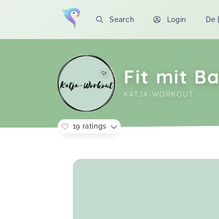
Search
Login
De
Fit mit B
KATJA-WORKOUT
19 ratings
Soon you will learn more about me here..
Es war toll! Ich freue mich schon auf
den Kurs fit mit Baby im nächsten
Jahr:)
Laura,
O
Sehr nette Trainerin , gutes und