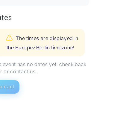
Sporteinheit hat eine super Mischung
aus Information, Anstrengung und
tes
Dehnung. Gerne wieder ☺️
Lea,
Feb 17
The times are displayed in
the Europe/Berlin timezone!
Beatrix,
Feb 16
s event has no dates yet, check back
er or contact us.
ontact