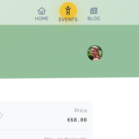
HOME
BLOG
EVENTS
Liebe Katja, vielen Dank für den tollen
Kurs. Er hat viel Spaß gemacht!! :)
Price
Sabrina,
Mar 21
€68.00
Lara,
Oct 15