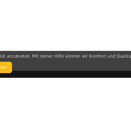
ät anzubieten. Mit deiner Hilfe können wir Komfort und Qualit
hnen
SEITEN
© 
WEITERFÜHRENDE LINKS
FAQ
Blog
Imprint
Withdrawal form