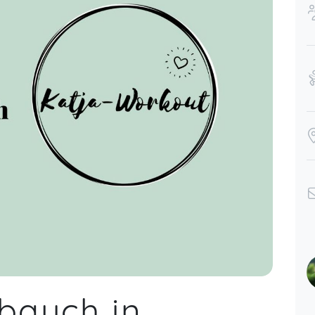
sowohl die Fitness als auch das
Wohlbefinden. Besonders gefallen
hat mir die Kombination aus sanften
Jul 31
Bewegungen und gezielten Übungen,
die die Muskulatur stärkt und
gleichzeitig die Körperhaltung
verbessert. Die Atmosphäre in der
Gruppe ist sehr motivierend – es tut
F
einfach gut, mit anderen werdenden
Müttern zu trainieren und
ul 03
Erfahrungen auszutauschen.
Kristina,
Feb 27
Ein ganz toller Kurs. Katja macht den
Kurs voller Begeisterung. Hab mich
direkt für den nächsten angemeldet
😍
Denise,
Jul 15
ybauch in
Das wöchentliche Workout mit Katja