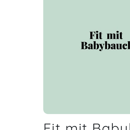
sicheres workout für Schwangere. Mix
aus Cardio, Kräftigung und Stretch
Christina,
Vielen Dank für dein Workout. Es tat
sehr gut in der Schwangerschaft
Sport mit dir zu machen. Ich freue
mich auf den Folgekurs :)
Julia,
J
Natascha,
Jul 03
Deine Sporteinheiten sind einfach
toll! Bin total begeistert von dir und
deinem Workout. Du schaffst es mit
deiner positiven Art, alle mitzureißen
Fit mit Bab
- auch an Tagen, an denen man sich