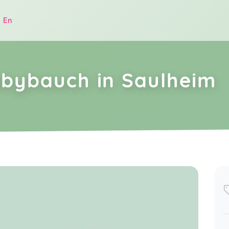
|
En
abybauch in Saulheim
.
Ich kann den Kurs "Fit mit Babybauch“
wärmstens empfehlen! Katja ist
unglaublich einfühlsam und geht auf
ct 09
die individuellen Bedürfnisse jeder
Schwangeren ein. Die Übungen sind
perfekt abgestimmt und fördern