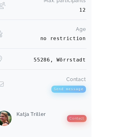
Max. participants
12
Melanie,
Oct 12
Age
no restriction
rederike,
Jul 28
55286, Wörrstadt
Jeanine,
Jun 01
Contact
Send message
toller unf informativer Kurs. Nehme
immer wieder gerne an ihren
Workouts teil.
Ramona,
May 25
Katja Triller
Contact
Super tolle Trainerin, sehr herzlich
und nimmt sich viel Zeit. Die