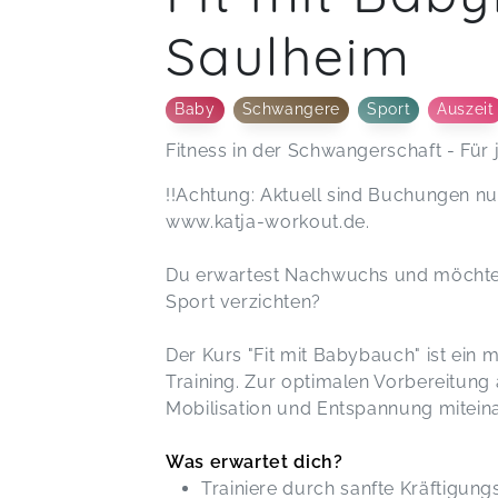
nicht ganz so fit fühlt 💪🏻 Ich buche
jederzeit gerne wieder ein Workout
Saulheim
bei dir. Beste Grüße
Elena Kathar...,
A
Baby
Schwangere
Sport
Auszeit
Fitness in der Schwangerschaft - Für 
Kerstin,
Apr 24
!!Achtung: Aktuell sind Buchungen n
www.katja-workout.de.
Du erwartest Nachwuchs und möchte
Sport verzichten?
Der Kurs "Fit mit Babybauch" ist ein
Training. Zur optimalen Vorbereitung
Mobilisation und Entspannung mitein
Was erwartet dich?
Trainiere durch sanfte Kräftigu