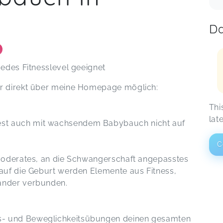
hat mir wirklich richtig gut gefallen.
Man merkt, dass Katja genau weiß
Da
was sie da tut. Mir ging es danach
pr 24
immer besser und sie bietet auch
verschiedene Übungen an, so dass
für jeden das passende dabei ist.
jedes Fitnesslevel geeignet
Vielen Dank für die tollen 6 Wochen.
🤗
Sabrina,
Jul 13
ur direkt über meine Homepage möglich:
Thi
Ein super Babybauch Workout 🩷 Es
lat
st auch mit wachsendem Babybauch nicht auf
macht super viel Spaß mit Katja zu
trainieren auch mit Babybauch.
C
Regina,
May 16
 moderates, an die Schwangerschaft angepasstes
 auf die Geburt werden Elemente aus Fitness,
ander verbunden.
ngs- und Beweglichkeitsübungen deinen gesamten