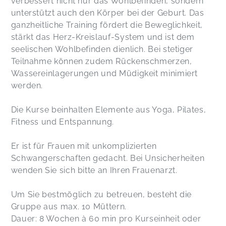
verbessert nicht nur das Wohlbefinden, sondern
unterstützt auch den Körper bei der Geburt. Das
ganzheitliche Training fördert die Beweglichkeit,
Top Kurz, top Trainerin, vielen Dank :)
stärkt das Herz-Kreislauf-System und ist dem
Romana,
Jun 27
seelischen Wohlbefinden dienlich. Bei stetiger
Teilnahme können zudem Rückenschmerzen,
Super Team! Danke
Wassereinlagerungen und Müdigkeit minimiert
Julia,
Jan 26
werden.
Die Kurse beinhalten Elemente aus Yoga, Pilates,
Fitness und Entspannung.
Er ist für Frauen mit unkomplizierten
Schwangerschaften gedacht. Bei Unsicherheiten
wenden Sie sich bitte an Ihren Frauenarzt.
Um Sie bestmöglich zu betreuen, besteht die
Gruppe aus max. 10 Müttern.
Dauer: 8 Wochen à 60 min pro Kurseinheit oder