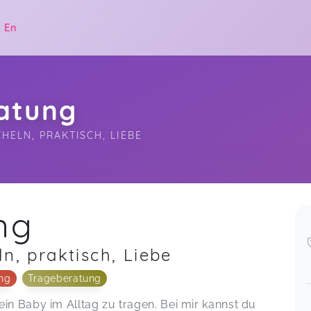
|
En
atung
HELN, PRAKTISCH, LIEBE
.
ng
n, praktisch, Liebe
ung
Trageberatung
n Baby im Alltag zu tragen. Bei mir kannst du