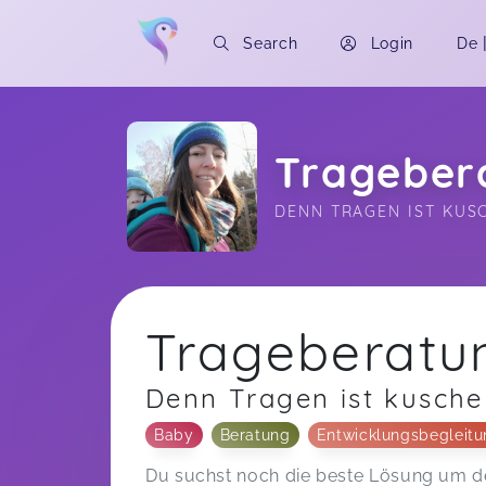
Search
Login
De
Trageber
DENN TRAGEN IST KUSC
Soon you will learn more about me here..
Trageberatu
Denn Tragen ist kuschel
Baby
Beratung
Entwicklungsbegleit
Du suchst noch die beste Lösung um dei