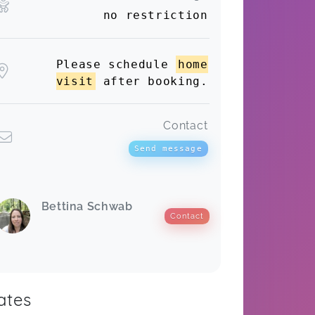
no restriction
Please schedule
home
visit
after booking.
Contact
Send message
Bettina Schwab
Contact
ates