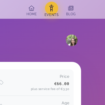
HOME
BLOG
EVENTS
Price
€66.00
plus service fee of
€3.30
Age