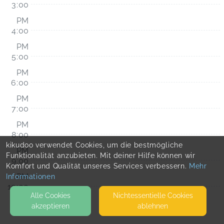
3:00
PM
4:00
PM
5:00
PM
6:00
PM
7:00
PM
8:00
kikudoo verwendet Cookies, um die bestmögliche
PM
Funktionalität anzubieten. Mit deiner Hilfe können wir
9:00
Komfort und Qualität unseres Services verbessern.
Mehr
PM
Informationen
10:00
Alle Cookies
Nicht­essentielle Cookies
PM
akzeptieren
ablehnen