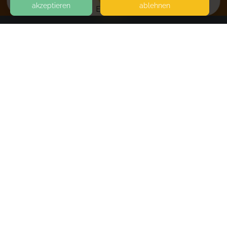
akzeptieren
ablehnen
EVENTS
KONTAKT
Martina Grandel
71634 LUDWIGSBURG
SEITEN
WEITERFÜHRENDE LINKS
Kreatives Buffet "Gelliprinting"
Buchbar ab zwei Personen - Termine werden
FAQ
abgestimmt
Blog
Imprint
Withdrawal form
Book
terms and conditions from kikudoo
Privacy policy of kikudoo
Disclaimer
© COPYRIGHT 2019-
2026
KIKUDOO