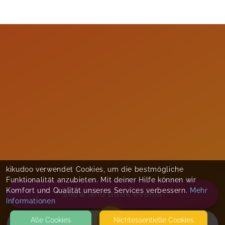
kikudoo verwendet Cookies, um die bestmögliche
Funktionalität anzubieten. Mit deiner Hilfe können wir
Komfort und Qualität unseres Services verbessern.
Mehr
Show and book events
Informationen
Alle Cookies
Nicht­essentielle Cookies