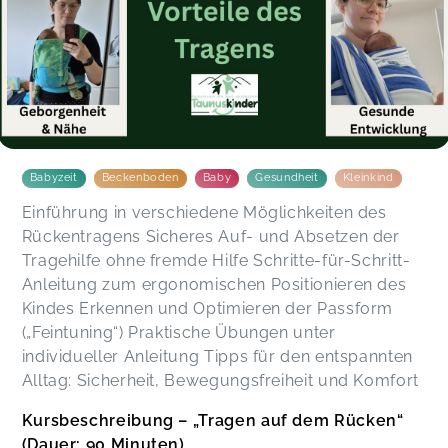
Babyzeit
Beckenboden
Baby
Gesundheit
Kleinkind
Einführung in verschiedene Möglichkeiten des
Rückentragens Sicheres Auf- und Absetzen der
Tragehilfe ohne fremde Hilfe Schritte-für-Schritt-
Anleitung zum ergonomischen Positionieren des
Kindes Erkennen und Optimieren der Passform
(„Feintuning“) Praktische Übungen unter
individueller Anleitung Tipps für den entspannten
Alltag: Sicherheit, Bewegungsfreiheit und Komfort
Kursbeschreibung – „Tragen auf dem Rücken“
(Dauer: 90 Minuten)