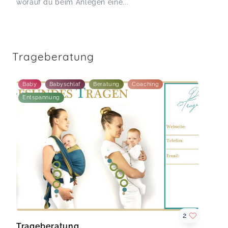
worauf du beim Anlegen eine...
Trageberatung
Baby
Babyschlaf
Beratung
Coaching
Entspannung
2
Trageberatung