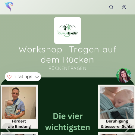
Workshop -Tragen auf
dem Rücken
RÜCKENTRAGEN
1 ratings
Soon you will learn more about me here...
Eva-Maria,
Mar 15