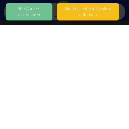
Alle Cookies
Nicht­essentielle Cookies
akzeptieren
ablehnen
EVENTS
KONTAKT
Montessori- Nido & Kleinkindgemeinschaft “Mio
Fiore”
SCHANZENSTRASSE 38
34130 KASSEL
SEITEN
WEITERFÜHRENDE LINKS
FAQ
Blog
Imprint
Withdrawal form
terms and conditions from kikudoo