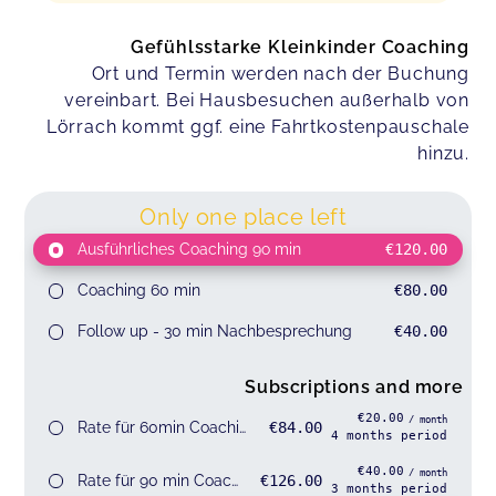
Gefühlsstarke Kleinkinder Coaching
Ort und Termin werden nach der Buchung
vereinbart. Bei Hausbesuchen außerhalb von
Lörrach kommt ggf. eine Fahrtkostenpauschale
hinzu.
Only one place left
Ausführliches Coaching 9o min
€120.00
Coaching 60 min
€80.00
Follow up - 30 min Nachbesprechung
€40.00
Subscriptions and more
€20.00
/ month
Rate für 60min Coaching
€84.00
4
months
period
€40.00
/ month
Rate für 90 min Coaching
€126.00
3
months
period