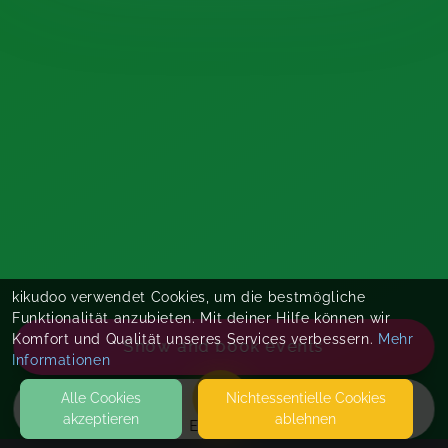
kikudoo verwendet Cookies, um die bestmögliche
Funktionalität anzubieten. Mit deiner Hilfe können wir
Komfort und Qualität unseres Services verbessern.
Mehr
Show and book events
Informationen
Alle Cookies
Nicht­essentielle Cookies
akzeptieren
ablehnen
EVENTS