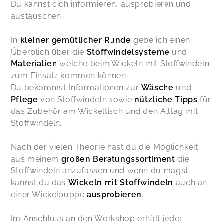
Du kannst dich informieren, ausprobieren und
austauschen.
Der Kurs war super! Ich wunderte mich erst,
warum er so lange gehen soll, um dann nach
dem Kurs festzustellen, dass ich gar nicht
In
kleiner gemütlicher Runde
gebe ich einen
gemerkt habe, wie schnell die Zeit vergangen ist.
Überblich über die
Stoffwindelsysteme
und
Der Kurs ist gut aufgebaut, um bei der Masse an
Materialien
welche beim Wickeln mit Stoffwindeln
Angeboten ein Grundverständnis aufzubauen.
zum Einsatz kommen können.
Ausprobieren kann man auch mit den Sachen
Du bekommst Informationen zur
Wäsche
und
(Windel zusammenpacken), die da sind. Am Ende
Pflege
von Stoffwindeln sowie
nützliche Tipps
für
überlegt man auch zusammen, was für das
eigene Kind am besten passt und wie das
das Zubehör am Wickeltisch und den Alltag mit
Testpaket aussehen könnte.
Stoffwindeln.
Sarah,
Jan 23
Nach der vielen Theorie hast du die Möglichkeit
aus meinem
großen Beratungssortiment
die
Ein sehr informativer und kurzweiliger Workshop!
Stoffwindeln anzufassen und wenn du magst
Ideale Entscheidungsgrundlage für die Frage, ob
Stoffwindeln oder nicht. Rebecca stellt alle
kannst du das
Wickeln mit Stoffwindeln
auch an
wichtigen Systeme vor und man hat viel Zeit für
einer Wickelpuppe
ausprobieren
.
Fragen und zum Ausprobieren. Sie bietet auch
Windelpakete zur Miete an,
Im Anschluss an den Workshop erhält jeder
Anja,
Jan 05