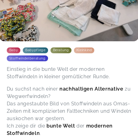
hatten wir Gelegenheit an einer Puppe das
Wickeln selber zu testen. Rebecca ist auf all
unsere Fragen eingegangen und wir sind nun
bereit die Stoffwindeln (Mietpaket für
Neugeborene) zu testen. Wir hatten einen sehr
angenehmen Workshop!
Stefanie,
Feb 09
Baby
Babypflege
Beratung
Kleinkind
Stoffwindelberatung
Rebeccas Input war super hilfreich, um in dem
Dschungel an Anbietern und Systemen einen
Einstieg in die bunte Welt der modernen
Überblick zu bekommen. Wir konnten alle
Stoffwindeln in kleiner gemütlicher Runde.
Stoffwindeln direkt anfassen und an einer
Stoffpuppe austesten, das war super! Wirklich
Du suchst nach einer
nachhaltigen Alternative
zu
empfehlenswert für jede:n, der/die überlegt, mit
Wegwerfwindeln?
Stoff zu windeln.
Emilia,
Feb 16
Das angestaubte Bild von Stoffwindeln aus Omas-
Zeiten mit komplizierten Falttechniken und Windeln
auskochen war gestern.
Ich zeige dir die
bunte Welt
der
modernen
Katharina,
Sep 28
Stoffwindeln
.