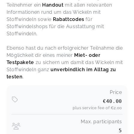
Teilnehmer ein
Handout
mit allen relevanten
Informationen rund um das Wickeln mit
Rebecca ist unglaublich kompetent und herzlich.
Stoffwindeln sowie
Rabattcodes
für
Sie gibt Raum zum Entdecken und hilft weiter bei
Stoffwindelshops für die Ausstattung mit
Fragen. Ihre Arbeit ist sehr wertvoll und sie führt
Stoffwindeln.
sie mit Leidenschaft aus. Vielen lieben Dank.
Nicole
Ebenso hast du nach erfolgreicher Teilnahme die
Nicole,
Dec 09
Möglichkeit dir eines meiner
Miet- oder
Testpakete
zu sichern um damit das Wickeln mit
Vielen Dank! War sehr informativ und herzlich.
Stoffwindeln ganz
unverbindlich im Alltag zu
Denis,
Oct 06
testen
.
Price
€40.00
plus service fee of
€2.00
Max. participants
5