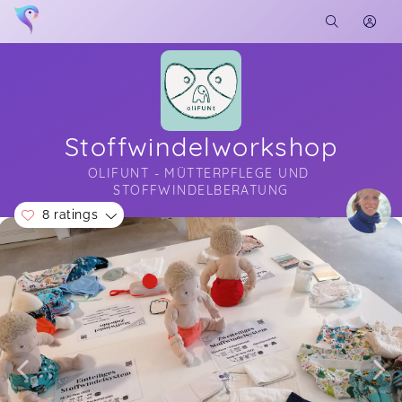
Stoffwindelworkshop
OLIFUNT - MÜTTERPFLEGE UND 
STOFFWINDELBERATUNG
8 ratings
Soon you will learn more about me here...
Luisa,
May 19
Wir haben den Stoffwindel-Workshop von
Rebecca aufgesucht und können diesen nur
empfehlen. Rebecca hat uns die verschiedenen
Modelle und Materialien vorgestellt. Außerdem