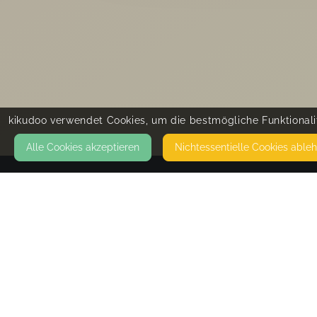
kikudoo verwendet Cookies, um die bestmögliche Funktionalit
Alle Cookies akzeptieren
Nicht­essentielle Cookies able
KONTAKT
Pfalzzwerge Isabella Kasaj
OBERER SCHNETZWEG 4
67487 MAIKAMMER