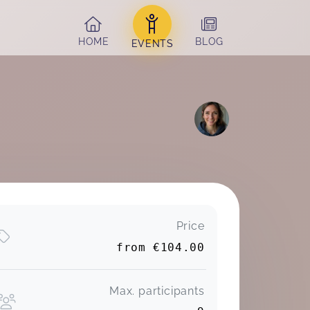
HOME
BLOG
EVENTS
Price
from
€104.00
Max. participants