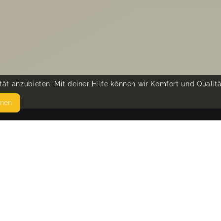
ät anzubieten. Mit deiner Hilfe können wir Komfort und Qualit
hnen
SEITEN
© 
WEITERFÜHRENDE LINKS
FAQ
Blog
Imprint
Withdrawal form
terms and conditions from provider