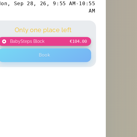
Mon, Sep 28, 26
,
9:55 AM
-
10:55
AM
Only one place left
BabySteps Block
€104.00
Book