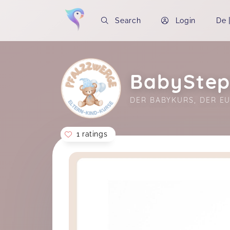
Search
Login
De
BabyStep
DER BABYKURS, DER EU
1 ratings
Soon you will learn more about me here..