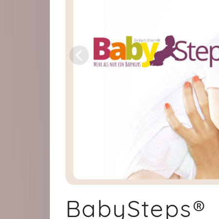
BabySteps®