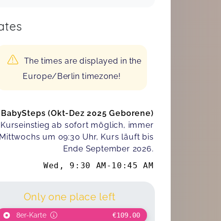
ates
The times are displayed in the
Europe/Berlin timezone!
BabySteps (Okt-Dez 2025 Geborene)
Kurseinstieg ab sofort möglich, immer
Mittwochs um 09:30 Uhr, Kurs läuft bis
Ende September 2026.
Wed
,
9:30 AM
-
10:45 AM
Only one place left
8er-Karte
€109.00