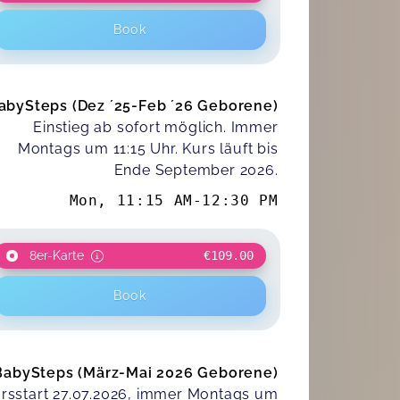
Book
abySteps (Dez ´25-Feb ´26 Geborene)
Einstieg ab sofort möglich. Immer
Montags um 11:15 Uhr. Kurs läuft bis
Ende September 2026.
Mon
,
11:15 AM
-
12:30 PM
8er-Karte
€109.00
Book
BabySteps (März-Mai 2026 Geborene)
rsstart 27.07.2026, immer Montags um