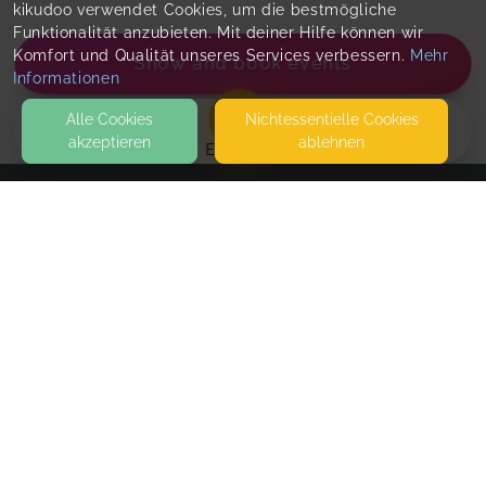
kikudoo verwendet Cookies, um die bestmögliche
Funktionalität anzubieten. Mit deiner Hilfe können wir
Komfort und Qualität unseres Services verbessern.
Mehr
Show and book events
Informationen
Alle Cookies
Nicht­essentielle Cookies
akzeptieren
ablehnen
EVENTS
KONTAKT
Praxis famiLIEnleBEn
FRIEDHOFSTRASSE 2
13053 BERLIN
SEITEN
Tiefenentspannung
WEITERFÜHRENDE LINKS
deine 40-minütige Auszeit, um zur tiefe innere
Ruhe zukommen
FAQ
Blog
Imprint
Standard
€50.00