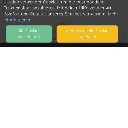
kikudoo verwendet Cookies, um die bestmögliche
Funktionalität anzubieten. Mit deiner Hilfe können wir
Komfort und Qualität unseres Services verbessern.
Mehr
Informationen
Alle Cookies
Nicht­essentielle Cookies
akzeptieren
ablehnen
EVENTS
KONTAKT
Praxis famiLIEnleBEn
FRIEDHOFSTRASSE 2
13053 BERLIN
SEITEN
WEITERFÜHRENDE LINKS
FAQ
Blog
Imprint