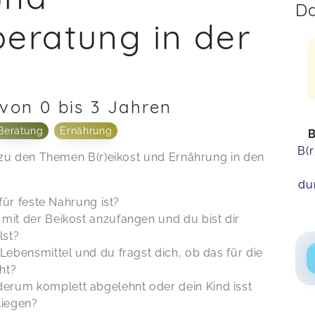
Da
eratung in der
 von 0 bis 3 Jahren
Beratung
Ernährung
B
B(
 zu den Themen B(r)eikost und Ernährung in den
du
 für feste Nahrung ist?
 mit der Beikost anzufangen und du bist dir
llst?
 Lebensmittel und du fragst dich, ob das für die
cht?
erum komplett abgelehnt oder dein Kind isst
liegen?