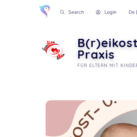
Search
Login
De
B(r)eikos
Praxis
FÜR ELTERN MIT KINDE
Soon you will learn more about me here..