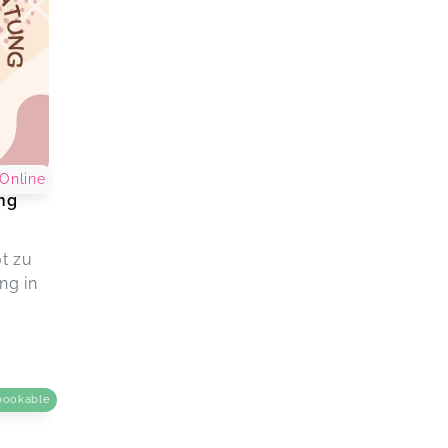
Online
ung
t zu
ng in
bookable