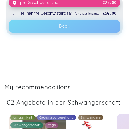
pro Geschwisterkind
€27.00
Teilnahme Geschwisterpaar
€50.00
for 2 participants
Book
My recommendations
02 Angebote in der Schwangerschaft
Achtsamkeit
Geburtsvorbereitung
Schwangere
Schwangerschaft
Yoga