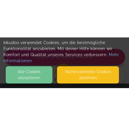
kikudoo verwendet Cookies, um die bestmögliche
Funktionalität anzubieten. Mit deiner Hilfe können wir
Komfort und Qualität unseres Services verbessern.
Mehr
Show and book events
Informationen
Alle Cookies
Nicht­essentielle Cookies
akzeptieren
ablehnen
EVENTS
KONTAKT
Praxis famiLIEnleBEn
FRIEDHOFSTRASSE 2
13053 BERLIN