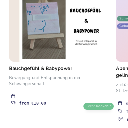
Schw
Gebu
Bauchgefühl & Babypower
Abent
geli
Bewegung und Entspannung in der
Schwangerschaft
2-stü
Stillz
from
€10.00
S
Event bookable