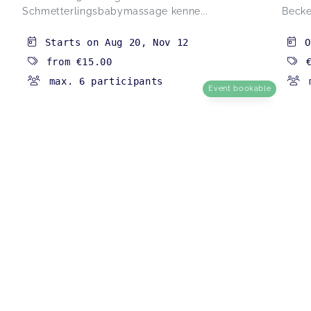
Schmetterlingsbabymassage kenne...
Becke
Starts on
Aug 20
,
Nov 12
O
from
€15.00
max. 6 participants
Event bookable