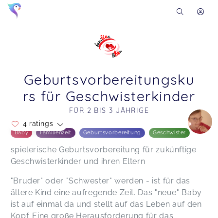
Geburtsvorbereitungsku
rs für Geschwisterkinder
FÜR 2 BIS 3 JÄHRIGE
4 ratings
Soon you will learn more about me here...
Baby
Familienzeit
Geburtsvorbereitung
Geschwister
War super, vielen lieben Dank!!!!
spielerische Geburtsvorbereitung für zukünftige
Annegret,
Jul 10
Geschwisterkinder und ihren Eltern
"Bruder" oder "Schwester" werden - ist für das
Vielen Dank für den Kurs. Unsere Tochter Malina
ältere Kind eine aufregende Zeit. Das "neue" Baby
freut sich jetzt darauf, eine große Schwester zu
ist auf einmal da und stellt auf das Leben auf den
sein.
Kopf. Eine große Herausforderung für das
Jagoda,
May 08