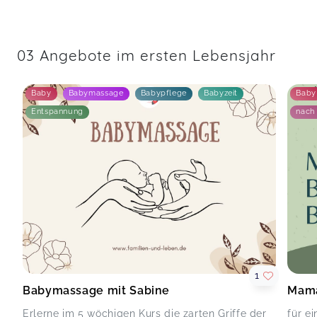
03 Angebote im ersten Lebensjahr
Baby
Babymassage
Babypflege
Babyzeit
Baby
Entspannung
nach
1
Babymassage mit Sabine
Mama
Erlerne im 5 wöchigen Kurs die zarten Griffe der
für e