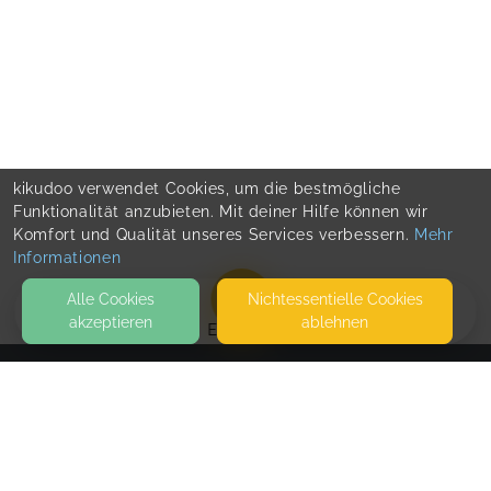
kikudoo verwendet Cookies, um die bestmögliche
Funktionalität anzubieten. Mit deiner Hilfe können wir
Komfort und Qualität unseres Services verbessern.
Mehr
Informationen
Alle Cookies
Nicht­essentielle Cookies
akzeptieren
ablehnen
EVENTS
KONTAKT
Praxis famiLIEnleBEn
FRIEDHOFSTRASSE 2
13053 BERLIN