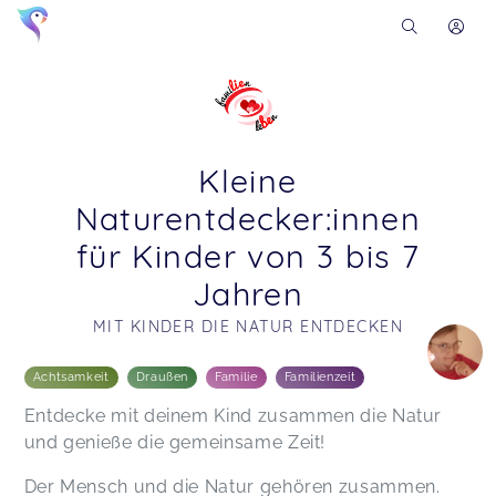
Kleine
Naturentdecker:innen
für Kinder von 3 bis 7
Jahren
MIT KINDER DIE NATUR ENTDECKEN
Soon you will learn more about me here...
Achtsamkeit
Draußen
Familie
Familienzeit
Entdecke mit deinem Kind zusammen die Natur
und genieße die gemeinsame Zeit!
Der Mensch und die Natur gehören zusammen.