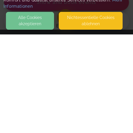
Komfort und Qualität unseres Services verbessern.
Mehr
Show and book events
Informationen
Alle Cookies
Nicht­essentielle Cookies
akzeptieren
ablehnen
EVENTS
KONTAKT
Praxis famiLIEnleBEn
FRIEDHOFSTRASSE 2
13053 BERLIN
SEITEN
Ko-An-Ma Massage
WEITERFÜHRENDE LINKS
30-minütige Rücken-/Nackenmassage
FAQ
Blog
Standard
€40.00
Imprint
70-minütige Ganzkörpermassage
€70.00
Withdrawal form
terms and conditions from provider
Book