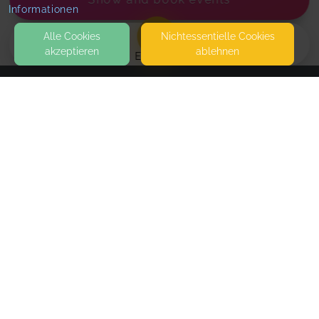
Informationen
Alle Cookies
Nicht­essentielle Cookies
akzeptieren
ablehnen
EVENTS
KONTAKT
Praxis famiLIEnleBEn
FRIEDHOFSTRASSE 2
13053 BERLIN
SEITEN
Gutschein zum Mutter- oder Vatertag in Höhe
WEITERFÜHRENDE LINKS
von 100,00 Euro
On Demand
- immediately available
FAQ
Dein Gutschein für eine liebe Person zum Mutter-
Blog
oder Vatertag (nur für ausgewählte Angebote in
Imprint
unserer Praxis einlösbar)
Withdrawal form
terms and conditions from provider