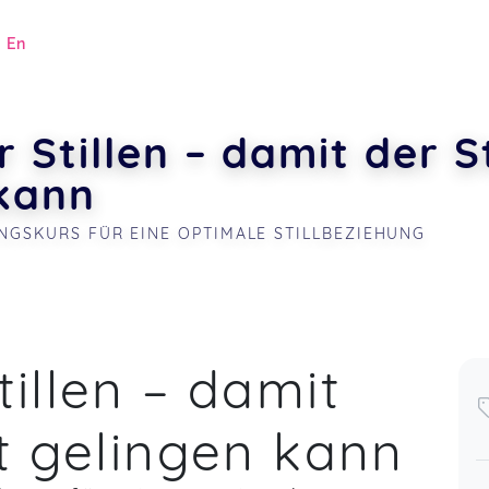
|
En
 Stillen – damit der S
 kann
UNGSKURS FÜR EINE OPTIMALE STILLBEZIEHUNG
.
illen – damit
ar 06
t gelingen kann