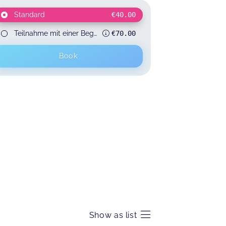
Standard
€40.00
Teilnahme mit einer Begleitperson
€70.00
Book
Show as list