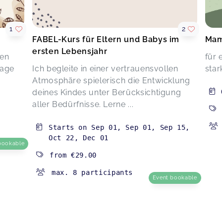
1
2
FABEL-Kurs für Eltern und Babys im
Mam
ersten Lebensjahr
ten
für 
sage
Ich begleite in einer vertrauensvollen
sta
Atmosphäre spielerisch die Entwicklung
deines Kindes unter Berücksichtigung
aller Bedürfnisse. Lerne ...
Starts on
Sep 01
,
Sep 01
,
Sep 15
,
Oct 22
,
Dec 01
bookable
from
€29.00
max. 8 participants
Event bookable