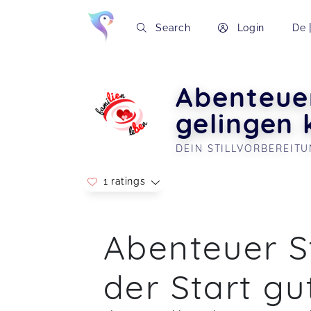
Search
Login
De
Abenteuer
gelingen
DEIN STILLVORBEREIT
1 ratings
Soon you will learn more about me here..
Ein ganz wunderbarer und wertvoller
Abenteuer St
Kurs!
Klara,
M
der Start gu