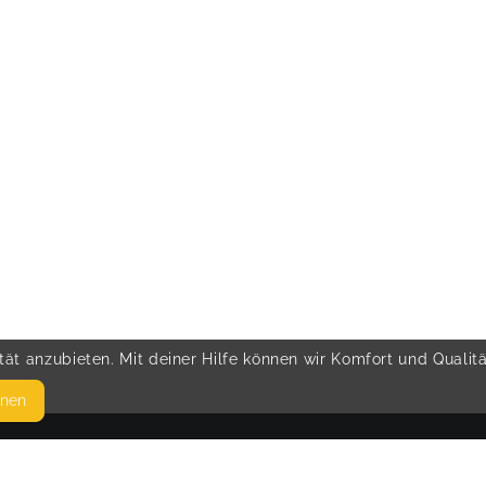
ät anzubieten. Mit deiner Hilfe können wir Komfort und Qualit
hnen
SEITEN
© 