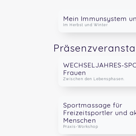
Mein Immunsystem un
Im Herbst und Winter
Präsenzveransta
WECHSELJAHRES-SPO
Frauen
Zwischen den Lebensphasen.
Termine:
Kursort: Praxis 
Sportmassage für
Gerstenberg
Freizeitsportler und a
26. Aug - 14
Menschen
Praxis-Workshop