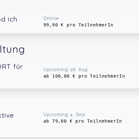
d ich
Online
99,90 € pro TeilnehmerIn
ltung
RT für
Upcoming
26. Aug
ab 100,00 € pro TeilnehmerIn
Theramedica, 04617
ktive
. Okt
Upcoming
4. Sep
8 Termine
ab 79,00 € pro TeilnehmerIn