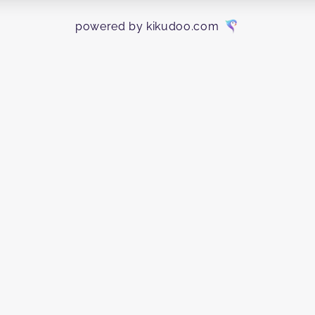
 - Praxis Theramedica
powered by kikudoo.com
rg
p
2 Termine