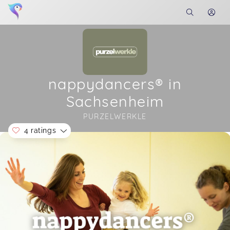
nappydancers® in
Sachsenheim
PURZELWERKLE
4 ratings
Soon you will learn more about me here...
Julia,
Oct 24
Alles super! Macht echt Spaß
Corina,
Jul 17