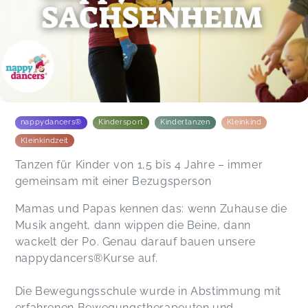
Unserer Tochter (2 Jahre) hat der Kurs sehr gut
gefallen. Sie mochte die Lieder und hat durch die
Kursstunden wieder einiges dazugelernt
(motorisch & sprachlich)
Lisa,
Jun 04
nappydancers®
Kindersport
Kindertanzen
Kleinkind
Kleinkindzeit
Tanzen für Kinder von 1,5 bis 4 Jahre – immer
gemeinsam mit einer Bezugsperson
Mamas und Papas kennen das: wenn Zuhause die
Musik angeht, dann wippen die Beine, dann
wackelt der Po. Genau darauf bauen unsere
nappydancers®Kurse auf.
Die Bewegungsschule wurde in Abstimmung mit
erfahrenen Bewegungstherapeuten und