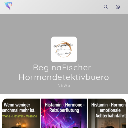
ReginaFischer-
Hormondetektivbuero
NEWS
Soon you will learn more about me here...